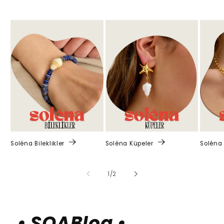
Soléna Bileklikler
Soléna Küpeler
Soléna 
/
1
/
2
• SOABlog •