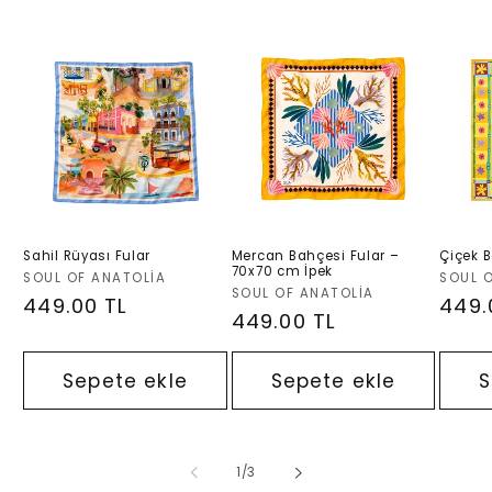
Sahil Rüyası Fular
Mercan Bahçesi Fular –
Çiçek B
70x70 cm İpek
Satıcı:
Satıcı:
SOUL OF ANATOLIA
SOUL 
Satıcı:
SOUL OF ANATOLIA
Normal
449.00 TL
Nor
449.
Normal
449.00 TL
fiyat
fiyat
fiyat
Sepete ekle
Sepete ekle
S
/
1
/
3