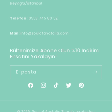
Beyoğlu/İstanbul
Telefon:
0553 745 80 52
Mail:
info@soulofanatolia.com
Bültenimize Abone Olun %10 İndirim
Fırsatını Yakalayın!
E-posta
Facebook
Instagram
TikTok
Twitter
Pinterest
Ödeme
© 2026,
Soul of Anatolia
Shopify tarafından