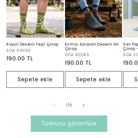
Koyun Desenli Yeşil Çorap
Kırmızı Karavan Desenli Gri
Sarı Pa
Çorap
Çorap -
Satıcı:
SOA SOCKS
Satıcı:
Satıcı:
SOA SOCKS
SOA S
Normal
190.00 TL
Normal
190.00 TL
Nor
190.
fiyat
fiyat
fiyat
Sepete ekle
Sepete ekle
S
/
1
/
9
Tümünü görüntüle