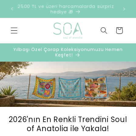
İçeriğe
retsiz
2500 TL ve üzeri harcamalarda sürpriz
atla
hediye 🎁
Sepet
Yılbaşı Özel Çorap Koleksiyonumuzu Hemen
Keşfet!
2026'nın En Renkli Trendini Soul
of Anatolia ile Yakala!