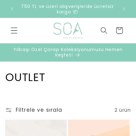
İçeriğe
750 TL ve üzeri alışverişlerde ücretsiz
2500 T
atla
kargo 📦
Sepet
Yılbaşı Özel Çorap Koleksiyonumuzu Hemen
Keşfet!
K
OUTLET
o
l
Filtrele ve sırala
2 ürün
e
k