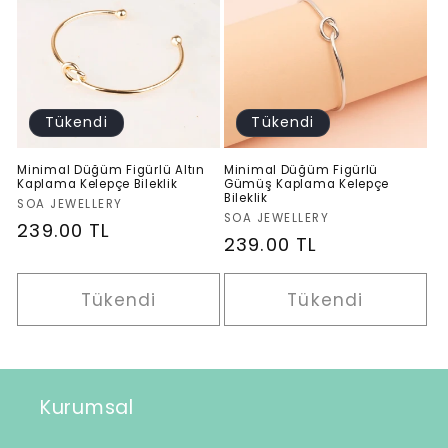
s
i
y
Tükendi
Tükendi
o
Minimal Düğüm Figürlü Altın
Minimal Düğüm Figürlü
Kaplama Kelepçe Bileklik
Gümüş Kaplama Kelepçe
Bileklik
n
Satıcı:
SOA JEWELLERY
Satıcı:
SOA JEWELLERY
Normal
239.00 TL
Normal
239.00 TL
:
fiyat
fiyat
Tükendi
Tükendi
Kurumsal