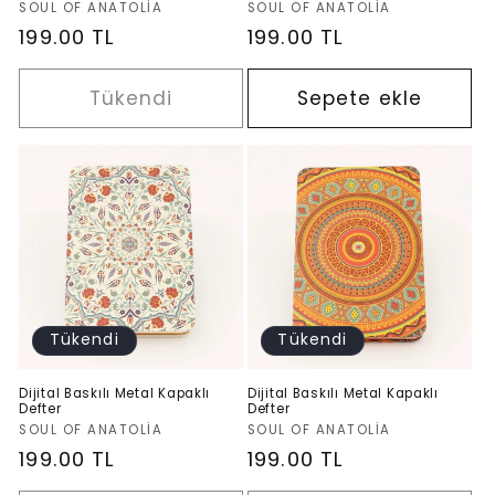
Satıcı:
Satıcı:
SOUL OF ANATOLIA
SOUL OF ANATOLIA
Normal
199.00 TL
Normal
199.00 TL
fiyat
fiyat
Tükendi
Sepete ekle
Tükendi
Tükendi
Dijital Baskılı Metal Kapaklı
Dijital Baskılı Metal Kapaklı
Defter
Defter
Satıcı:
Satıcı:
SOUL OF ANATOLIA
SOUL OF ANATOLIA
Normal
199.00 TL
Normal
199.00 TL
fiyat
fiyat