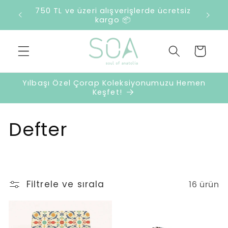
İçeriğe
750 TL ve üzeri alışverişlerde ücretsiz
atla
kargo 📦
Sepet
Yılbaşı Özel Çorap Koleksiyonumuzu Hemen
Keşfet!
K
Defter
o
l
Filtrele ve sırala
16 ürün
e
k