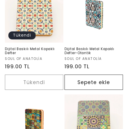
s
i
y
Tükendi
o
Dijital Baskılı Metal Kapaklı
Dijital Baskılı Metal Kapaklı
Defter
Defter-Otantik
n
Satıcı:
Satıcı:
SOUL OF ANATOLIA
SOUL OF ANATOLIA
Normal
199.00 TL
Normal
199.00 TL
:
fiyat
fiyat
Tükendi
Sepete ekle