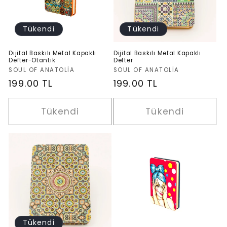
Tükendi
Tükendi
Dijital Baskılı Metal Kapaklı
Dijital Baskılı Metal Kapaklı
Defter-Otantik
Defter
Satıcı:
Satıcı:
SOUL OF ANATOLIA
SOUL OF ANATOLIA
Normal
199.00 TL
Normal
199.00 TL
fiyat
fiyat
Tükendi
Tükendi
Tükendi