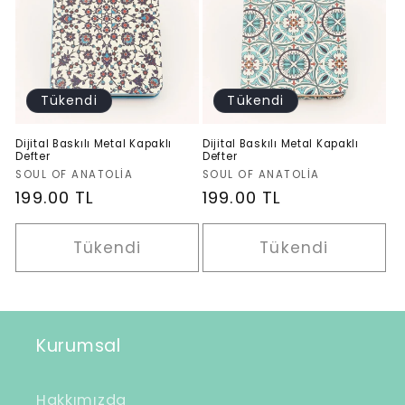
Tükendi
Tükendi
Dijital Baskılı Metal Kapaklı
Dijital Baskılı Metal Kapaklı
Defter
Defter
Satıcı:
Satıcı:
SOUL OF ANATOLIA
SOUL OF ANATOLIA
Normal
199.00 TL
Normal
199.00 TL
fiyat
fiyat
Tükendi
Tükendi
Kurumsal
Hakkımızda