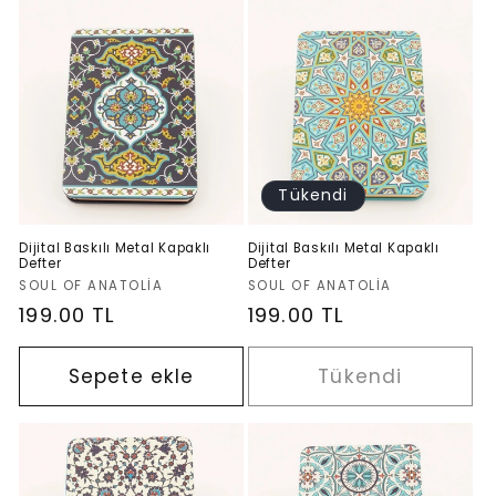
Tükendi
Dijital Baskılı Metal Kapaklı
Dijital Baskılı Metal Kapaklı
Defter
Defter
Satıcı:
Satıcı:
SOUL OF ANATOLIA
SOUL OF ANATOLIA
Normal
199.00 TL
Normal
199.00 TL
fiyat
fiyat
Sepete ekle
Tükendi