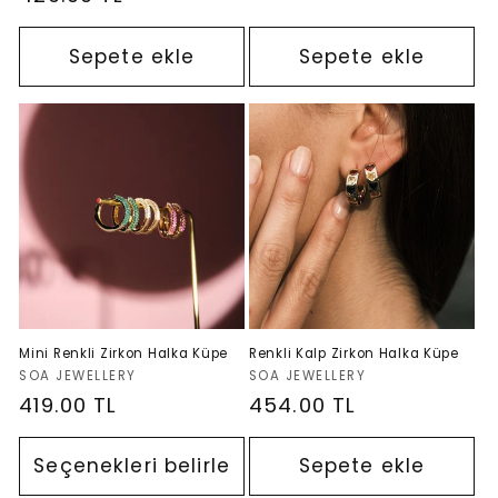
fiyat
fiyat
Sepete ekle
Sepete ekle
Mini Renkli Zirkon Halka Küpe
Renkli Kalp Zirkon Halka Küpe
Satıcı:
Satıcı:
SOA JEWELLERY
SOA JEWELLERY
Normal
419.00 TL
Normal
454.00 TL
fiyat
fiyat
Seçenekleri belirle
Sepete ekle