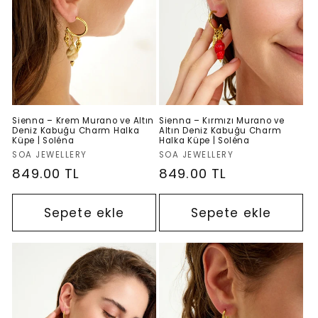
s
i
y
o
Sienna – Krem Murano ve Altın
Sienna – Kırmızı Murano ve
Deniz Kabuğu Charm Halka
Altın Deniz Kabuğu Charm
Küpe | Soléna
Halka Küpe | Soléna
n
Satıcı:
Satıcı:
SOA JEWELLERY
SOA JEWELLERY
Normal
849.00 TL
Normal
849.00 TL
:
fiyat
fiyat
Sepete ekle
Sepete ekle