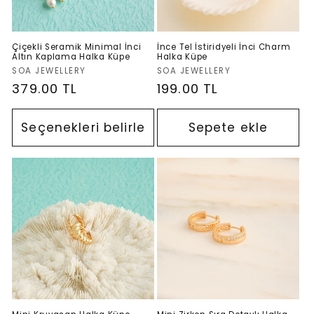
Çiçekli Seramik Minimal İnci
İnce Tel İstiridyeli İnci Charm
Altın Kaplama Halka Küpe
Halka Küpe
Satıcı:
Satıcı:
SOA JEWELLERY
SOA JEWELLERY
Normal
379.00 TL
Normal
199.00 TL
fiyat
fiyat
Seçenekleri belirle
Sepete ekle