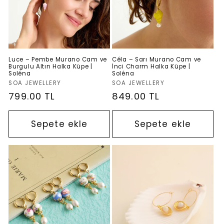
Luce – Pembe Murano Cam ve
Céla – Sarı Murano Cam ve
Burgulu Altın Halka Küpe |
İnci Charm Halka Küpe |
Soléna
Soléna
Satıcı:
Satıcı:
SOA JEWELLERY
SOA JEWELLERY
Normal
799.00 TL
Normal
849.00 TL
fiyat
fiyat
Sepete ekle
Sepete ekle