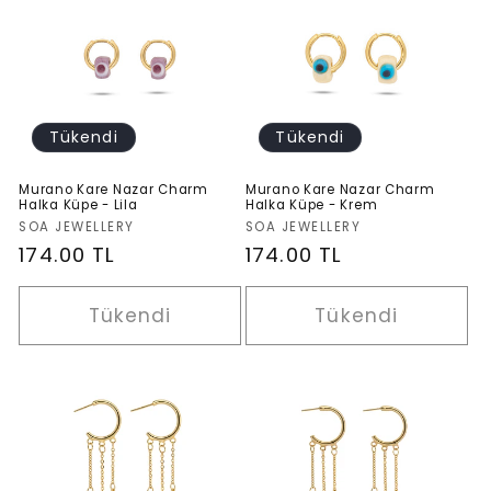
Tükendi
Tükendi
Murano Kare Nazar Charm
Murano Kare Nazar Charm
Halka Küpe - Lila
Halka Küpe - Krem
Satıcı:
Satıcı:
SOA JEWELLERY
SOA JEWELLERY
Normal
174.00 TL
Normal
174.00 TL
fiyat
fiyat
Tükendi
Tükendi