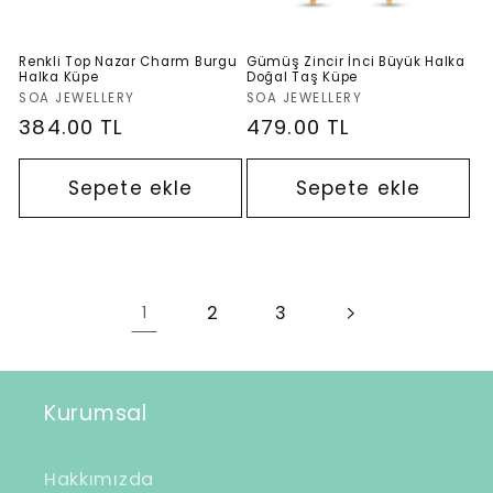
Renkli Top Nazar Charm Burgu
Gümüş Zincir İnci Büyük Halka
Halka Küpe
Doğal Taş Küpe
Satıcı:
Satıcı:
SOA JEWELLERY
SOA JEWELLERY
Normal
384.00 TL
Normal
479.00 TL
fiyat
fiyat
Sepete ekle
Sepete ekle
2
3
1
Kurumsal
Hakkımızda