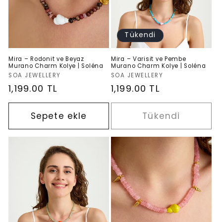
Tükendi
Mira – Rodonit ve Beyaz
Mira – Varisit ve Pembe
Murano Charm Kolye | Soléna
Murano Charm Kolye | Soléna
Satıcı:
Satıcı:
SOA JEWELLERY
SOA JEWELLERY
Normal
1,199.00 TL
Normal
1,199.00 TL
fiyat
fiyat
Sepete ekle
Tükendi