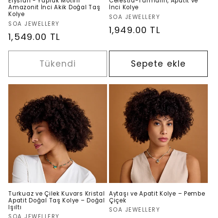
Elysian - Yaprak Motifli
Celestia-Turmalin, Apatit ve
Amazonit İnci Akik Doğal Taş
İnci Kolye
Kolye
Satıcı:
SOA JEWELLERY
Satıcı:
SOA JEWELLERY
Normal
1,949.00 TL
Normal
1,549.00 TL
fiyat
fiyat
Tükendi
Sepete ekle
Turkuaz ve Çilek Kuvars Kristal
Aytaşı ve Apatit Kolye – Pembe
Apatit Doğal Taş Kolye – Doğal
Çiçek
Işıltı
Satıcı:
SOA JEWELLERY
Satıcı:
SOA JEWELLERY