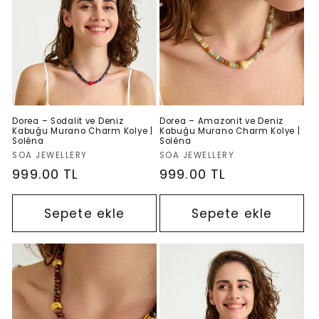
s
i
y
o
Dorea – Sodalit ve Deniz
Dorea – Amazonit ve Deniz
Kabuğu Murano Charm Kolye |
Kabuğu Murano Charm Kolye |
Soléna
Soléna
n
Satıcı:
Satıcı:
SOA JEWELLERY
SOA JEWELLERY
Normal
999.00 TL
Normal
999.00 TL
:
fiyat
fiyat
Sepete ekle
Sepete ekle