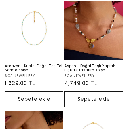
Amazonit Kristal Doğal Taş Tel
Aspen - Doğal Taşlı Yaprak
Sarma Kolye
Figürlü Tasarım Kolye
Satıcı:
Satıcı:
SOA JEWELLERY
SOA JEWELLERY
Normal
1,629.00 TL
Normal
4,749.00 TL
fiyat
fiyat
Sepete ekle
Sepete ekle