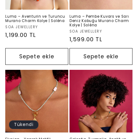
Luma – Aventurin ve Turuncu
Luma – Pembe Kuvars ve Sarı
Murano Charm Kolye | Soléna
Deniz Kabuğu Murano Charm
Kolye | Soléna
Satıcı:
SOA JEWELLERY
Satıcı:
SOA JEWELLERY
Normal
1,199.00 TL
Normal
1,599.00 TL
fiyat
fiyat
Sepete ekle
Sepete ekle
Tükendi