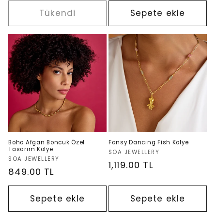
Tükendi
Sepete ekle
Boho Afgan Boncuk Özel
Fansy Dancing Fish Kolye
Tasarım Kolye
Satıcı:
SOA JEWELLERY
Satıcı:
SOA JEWELLERY
Normal
1,119.00 TL
Normal
849.00 TL
fiyat
fiyat
Sepete ekle
Sepete ekle