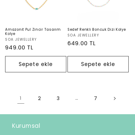
Amazonit Pul Zincir Tasarım
Sedef Renkli Boncuk Dizi Kolye
Kolye
Satıcı:
SOA JEWELLERY
Satıcı:
SOA JEWELLERY
Normal
649.00 TL
Normal
949.00 TL
fiyat
fiyat
Sepete ekle
Sepete ekle
2
3
7
1
…
Kurumsal