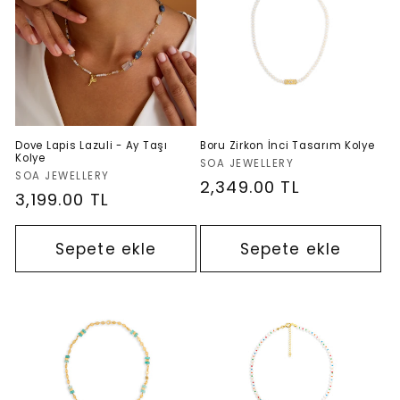
Dove Lapis Lazuli - Ay Taşı
Boru Zirkon İnci Tasarım Kolye
Kolye
Satıcı:
SOA JEWELLERY
Satıcı:
SOA JEWELLERY
Normal
2,349.00 TL
Normal
3,199.00 TL
fiyat
fiyat
Sepete ekle
Sepete ekle