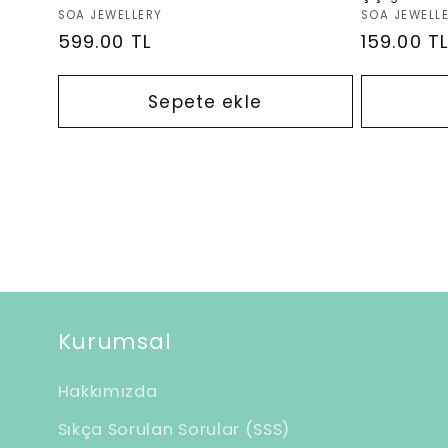
Satıcı:
Satıcı:
SOA JEWELLERY
SOA JEWELL
Normal
599.00 TL
Normal
159.00 T
fiyat
fiyat
Sepete ekle
Kurumsal
Hakkımızda
Sıkça Sorulan Sorular (SSS)