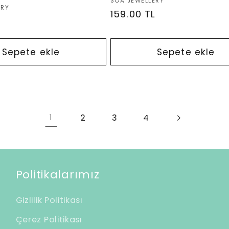
Satıcı:
SOA JEWELLERY
ERY
Normal
159.00 TL
L
fiyat
Sepete ekle
Sepete ekle
2
3
4
1
Politikalarımız
Gizlilik Politikası
Çerez Politikası