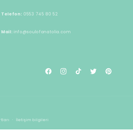
Telefon:
0553 745 80 52
Mail:
info@soulofanatolia.com
Facebook
Instagram
TikTok
Twitter
Pinterest
tları
İletişim bilgileri