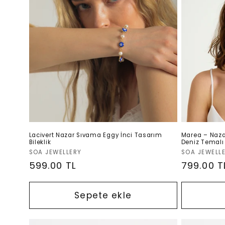
k
s
i
y
o
Lacivert Nazar Sıvama Eggy İnci Tasarım
Marea – Naza
Bileklik
Deniz Temalı 
Satıcı:
Satıcı:
SOA JEWELLERY
SOA JEWELL
n
Normal
599.00 TL
Normal
799.00 T
fiyat
fiyat
:
Sepete ekle