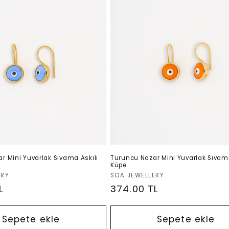
r Mini Yuvarlak Sıvama Askılı
Turuncu Nazar Mini Yuvarlak Sıvama
Küpe
Satıcı:
ERY
SOA JEWELLERY
L
Normal
374.00 TL
fiyat
Sepete ekle
Sepete ekle