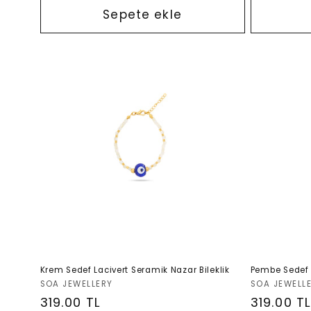
Sepete ekle
Krem Sedef Lacivert Seramik Nazar Bileklik
Pembe Sedef 
Satıcı:
Satıcı:
SOA JEWELLERY
SOA JEWELL
Normal
319.00 TL
Normal
319.00 T