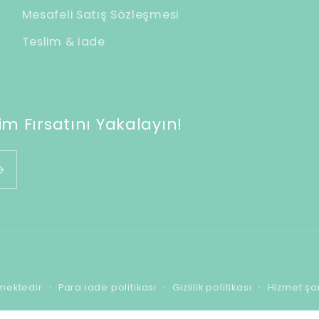
Mesafeli Satış Sözleşmesi
Teslim & İade
m Fırsatını Yakalayın!
Ödeme
mektedir
Para iade politikası
Gizlilik politikası
Hizmet şar
yöntemleri