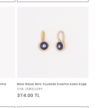
vama
Mavi Nazar Mini Yuvarlak Sıvama Askılı Küpe
Satıcı:
SOA JEWELLERY
Normal
374.00 TL
fiyat