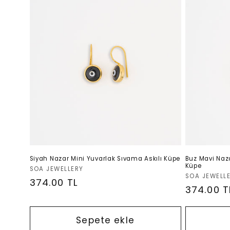
Siyah Nazar Mini Yuvarlak Sıvama Askılı Küpe
Buz Mavi Naza
Küpe
Satıcı:
SOA JEWELLERY
Satıcı:
SOA JEWELL
Normal
374.00 TL
Normal
374.00 T
fiyat
fiyat
Sepete ekle