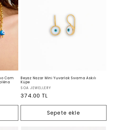
ano Cam
Beyaz Nazar Mini Yuvarlak Sıvama Askılı
Soléna
Küpe
Satıcı:
SOA JEWELLERY
Normal
374.00 TL
fiyat
Sepete ekle