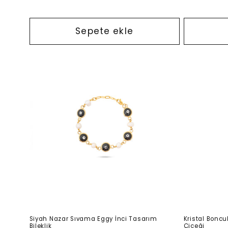
fiyat
fiyat
Sepete ekle
Siyah Nazar Sıvama Eggy İnci Tasarım
Kristal Boncuk
Bileklik
Çiçeği