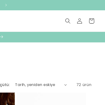
Oturum
Sepet
aç
çütü:
72 ürün