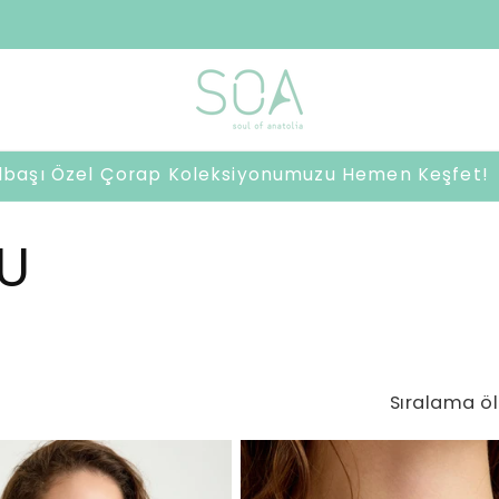
2500 TL ve üzeri harcamalarda sürpriz hediye 🎁
ılbaşı Özel Çorap Koleksiyonumuzu Hemen Keşfet!
U
Sıralama öl