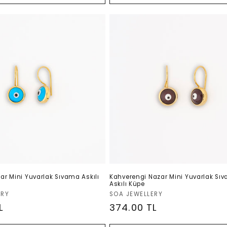
ar Mini Yuvarlak Sıvama Askılı
Kahverengi Nazar Mini Yuvarlak Sı
Askılı Küpe
Satıcı:
ERY
SOA JEWELLERY
L
Normal
374.00 TL
fiyat