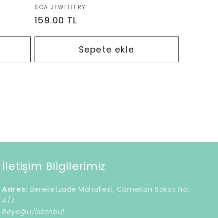
Satıcı:
SOA JEWELLERY
Normal
159.00 TL
fiyat
Sepete ekle
İletişim Bilgilerimiz
Adres:
Bereketzade Mahallesi, Camekan Sokak No:
4/J
Beyoğlu/İstanbul