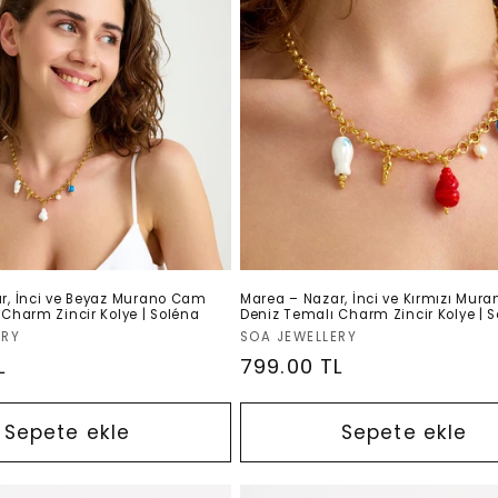
r, İnci ve Beyaz Murano Cam
Marea – Nazar, İnci ve Kırmızı Mur
Charm Zincir Kolye | Soléna
Deniz Temalı Charm Zincir Kolye | 
Satıcı:
ERY
SOA JEWELLERY
L
Normal
799.00 TL
fiyat
Sepete ekle
Sepete ekle