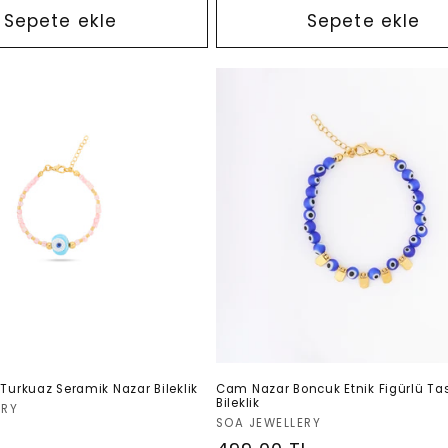
Sepete ekle
Sepete ekle
Turkuaz Seramik Nazar Bileklik
Cam Nazar Boncuk Etnik Figürlü Ta
Bileklik
ERY
Satıcı:
SOA JEWELLERY
L