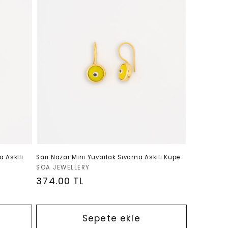
 Askılı
Sarı Nazar Mini Yuvarlak Sıvama Askılı Küpe
Satıcı:
SOA JEWELLERY
Normal
374.00 TL
fiyat
Sepete ekle