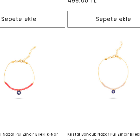
Normal
499.00 TL
fiyat
Sepete ekle
Sepete ekle
 Nazar Pul Zincir Bileklik-Nar
Kristal Boncuk Nazar Pul Zincir Bile