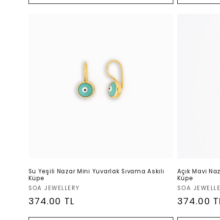
Su Yeşili Nazar Mini Yuvarlak Sıvama Askılı
Açık Mavi Naz
Küpe
Küpe
Satıcı:
Satıcı:
SOA JEWELLERY
SOA JEWELL
Normal
374.00 TL
Normal
374.00 T
fiyat
fiyat