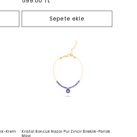
Normal
599.00 TL
fiyat
Sepete ekle
klik-Krem
Kristal Boncuk Nazar Pul Zincir Bileklik-Parlak
Mavi