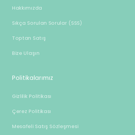
i
Hakkımızda
ç
e
Sıkça Sorulan Sorular (SSS)
r
Toptan Satış
i
k
Bize Ulaşın
Politikalarımız
Gizlilik Politikası
Çerez Politikası
Mesafeli Satış Sözleşmesi