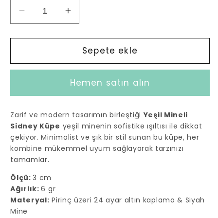
Yeşil
Yeşil
Mineli
Mineli
Sidney
Sidney
Küpe
Küpe
Sepete ekle
için
için
adedi
adedi
Hemen satın alın
azaltın
artırın
Zarif ve modern tasarımın birleştiği
Yeşil Mineli
Sidney Küpe
yeşil minenin sofistike ışıltısı ile dikkat
çekiyor. Minimalist ve şık bir stil sunan bu küpe, her
kombine mükemmel uyum sağlayarak tarzınızı
tamamlar.
Ölçü:
3 cm
Ağırlık:
6 gr
Materyal:
Pirinç üzeri 24 ayar altın kaplama & Siyah
Mine