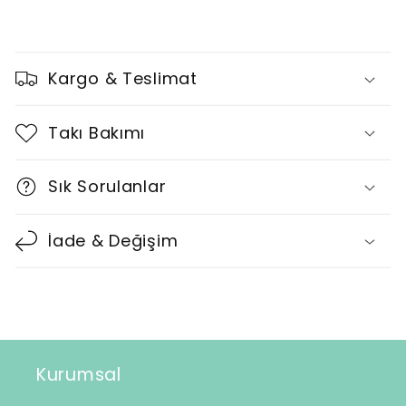
D
a
Kargo & Teslimat
r
a
Takı Bakımı
l
t
Sık Sorulanlar
ı
l
İade & Değişim
a
b
i
l
i
Kurumsal
r