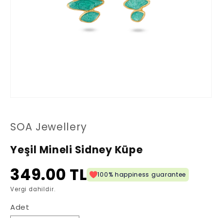
Medya
1
modda
oynatın
SOA Jewellery
Yeşil Mineli Sidney Küpe
349.00 TL
100% happiness guarantee
Vergi dahildir.
Adet