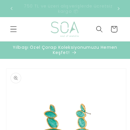
İçeriğe
2500 TL ve üzeri harcamalarda sürpriz
atla
hediye 🎁
Sepet
Yılbaşı Özel Çorap Koleksiyonumuzu Hemen
Keşfet!
Ürün
bilgisine
atla