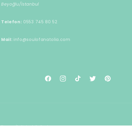
Beyoğlu/İstanbul
Telefon:
0553 745 80 52
Mail:
info@soulofanatolia.com
Facebook
Instagram
TikTok
Twitter
Pinterest
tları
İletişim bilgileri