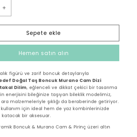
Sedef
Doğal
Taş
Boncuk
Sepete ekle
Murano
Cam
Hemen satın alın
Dizi
Bileklik
-
balık figürü ve zarif boncuk detaylarıyla
Portakal
edef Doğal Taş Boncuk Murano Cam Dizi
Dilim
rtakal Dilim
, eğlenceli ve dikkat çekici bir tasarıma
için
zin enerjisini bileğinize taşıyan bileklik modelimiz,
adedi
ara malzemeleriyle şıklığı da beraberinde getiriyor.
artırın
kullanım için ideal hem de yaz kombinlerinizde
e katacak bir aksesuar.
ramik Boncuk & Murano Cam & Pirinç üzeri altın