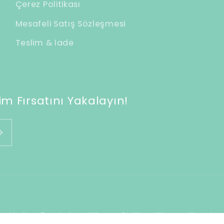
Çerez Politikası
Mesafeli Satış Sözleşmesi
Teslim & İade
m Fırsatını Yakalayın!
Ödeme
mektedir
Para iade politikası
Gizlilik politikası
Hizmet şar
yöntemleri