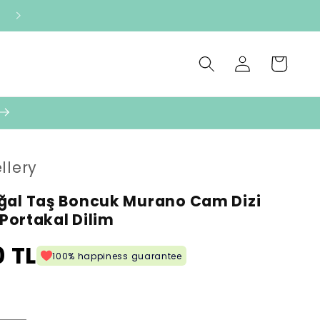
Oturum
Sepet
aç
llery
ğal Taş Boncuk Murano Cam Dizi
- Portakal Dilim
 TL
100% happiness guarantee