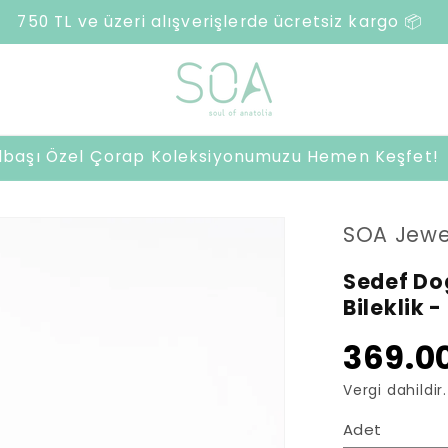
500 TL ve üzeri harcamalarda sürpriz hediye 🎁
ılbaşı Özel Çorap Koleksiyonumuzu Hemen Keşfet!
SOA Jewe
Sedef Do
Bileklik 
369.00
Vergi dahildir.
Adet