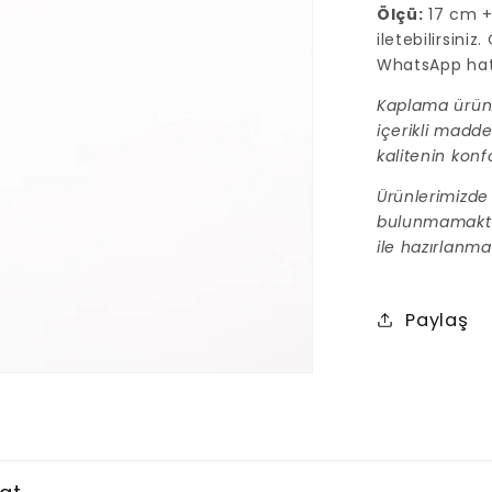
Ölçü:
17 cm + 
iletebilirsini
WhatsApp hatt
Kaplama ürünl
içerikli madde
kalitenin konf
Ürünlerimizde 
bulunmamaktadı
ile hazırlanmak
Paylaş