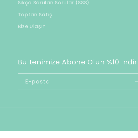
Sıkça Sorulan Sorular (SSS)
r
Toptan Satış
i
Bize Ulaşın
ç
e
r
i
Bültenimize Abone Olun %10 İndiri
k
E-posta
© 2026,
Soul of Anatolia
Shopify tarafından desteklen