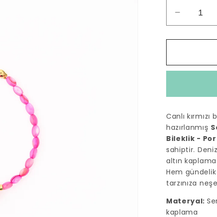
Sedef
Doğal
Taş
Boncuk
Murano
Cam
Dizi
Bileklik
-
Canlı kırmızı 
Portakal
hazırlanmış
S
Dilim
Bileklik - Po
için
sahiptir. Deni
adedi
altın kaplama 
azaltın
Hem gündelik 
tarzınıza neş
Materyal:
Se
kaplama