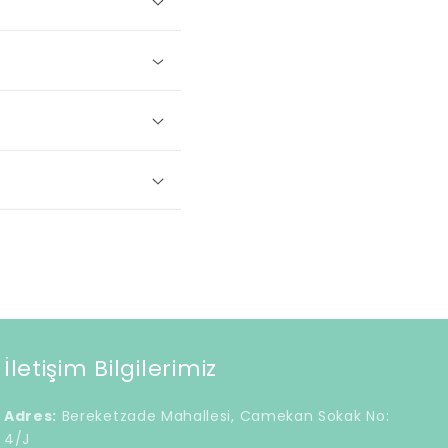
İletişim Bilgilerimiz
Adres:
Bereketzade Mahallesi, Camekan Sokak No:
4/J