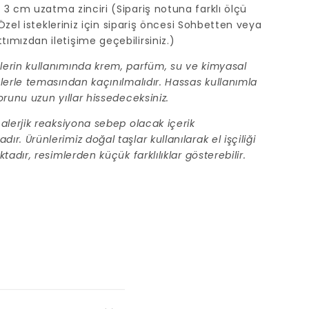
3 cm uzatma zinciri (Sipariş notuna farklı ölçü
z. Özel istekleriniz için sipariş öncesi Sohbetten veya
ımızdan iletişime geçebilirsiniz.)
erin kullanımında krem, parfüm, su ve kimyasal
lerle temasından kaçınılmalıdır. Hassas kullanımla
orunu uzun yıllar hissedeceksiniz.
alerjik reaksiyona sebep olacak içerik
r. Ürünlerimiz doğal taşlar kullanılarak el işçiliği
tadır, resimlerden küçük farklılıklar gösterebilir.