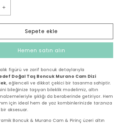
Sedef
Doğal
Taş
Boncuk
Sepete ekle
Murano
Cam
Hemen satın alın
Dizi
Bileklik
-
balık figürü ve zarif boncuk detaylarıyla
Ördek
edef Doğal Taş Boncuk Murano Cam Dizi
için
dek
, eğlenceli ve dikkat çekici bir tasarıma sahiptir.
adedi
sini bileğinize taşıyan bileklik modelimiz, altın
artırın
alzemeleriyle şıklığı da beraberinde getiriyor. Hem
anım için ideal hem de yaz kombinlerinizde tarzınıza
bir aksesuar.
ramik Boncuk & Murano Cam & Pirinç üzeri altın