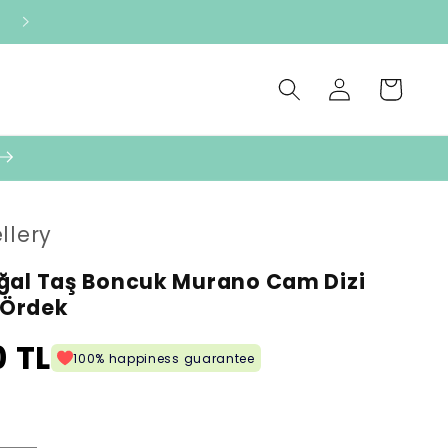
Oturum
Sepet
aç
llery
ğal Taş Boncuk Murano Cam Dizi
- Ördek
 TL
100% happiness guarantee