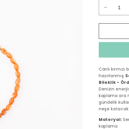
Sedef
Doğal
Taş
Boncuk
Murano
Cam
Dizi
Bileklik
-
Canlı kırmızı 
Ördek
hazırlanmış
S
için
Bileklik - Ör
adedi
Denizin enerji
azaltın
kaplama ara m
gündelik kull
neşe katacak 
Materyal:
Se
kaplama