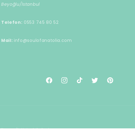
Beyoğlu/İstanbul
Telefon:
0553 745 80 52
Mail:
info@soulofanatolia.com
Facebook
Instagram
TikTok
Twitter
Pinterest
tları
İletişim bilgileri