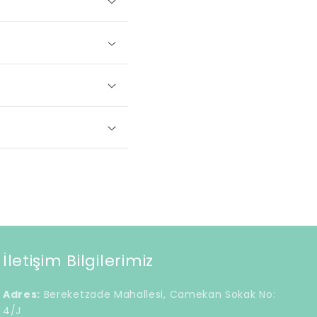
İletişim Bilgilerimiz
Adres:
Bereketzade Mahallesi, Camekan Sokak No:
4/J