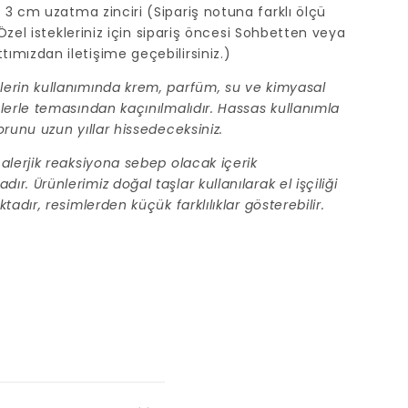
3 cm uzatma zinciri (Sipariş notuna farklı ölçü
z. Özel istekleriniz için sipariş öncesi Sohbetten veya
ımızdan iletişime geçebilirsiniz.)
erin kullanımında krem, parfüm, su ve kimyasal
lerle temasından kaçınılmalıdır. Hassas kullanımla
orunu uzun yıllar hissedeceksiniz.
alerjik reaksiyona sebep olacak içerik
r. Ürünlerimiz doğal taşlar kullanılarak el işçiliği
tadır, resimlerden küçük farklılıklar gösterebilir.