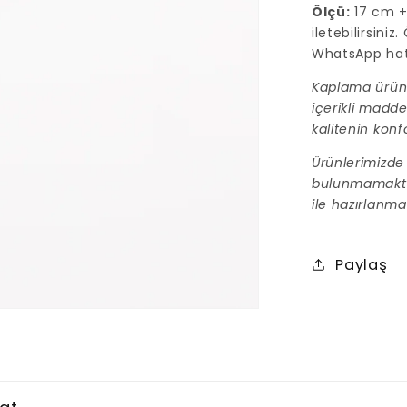
Ölçü:
17 cm + 
iletebilirsini
WhatsApp hatt
Kaplama ürünl
içerikli madde
kalitenin konf
Ürünlerimizde 
bulunmamaktadı
ile hazırlanmak
Paylaş