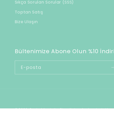
Sıkça Sorulan Sorular (SSS)
r
Toptan Satış
i
Bize Ulaşın
ç
e
r
i
Bültenimize Abone Olun %10 İndiri
k
E-posta
© 2026,
Soul of Anatolia
Shopify tarafından desteklen