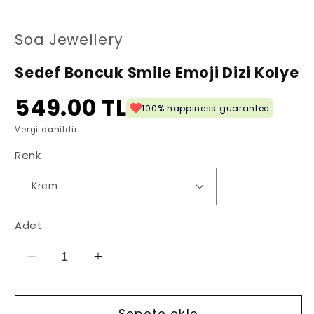
oynatın
oy
Soa Jewellery
Sedef Boncuk Smile Emoji Dizi Kolye
549.00 TL
100% happiness guarantee
Vergi dahildir.
Renk
Adet
Sedef
Sedef
Boncuk
Boncuk
Smile
Smile
Emoji
Emoji