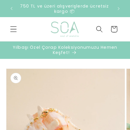
İçeriğe
750 TL ve üzeri alışverişlerde ücretsiz
atla
kargo 📦
Sepet
Yılbaşı Özel Çorap Koleksiyonumuzu Hemen
Keşfet!
Ürün
bilgisine
atla