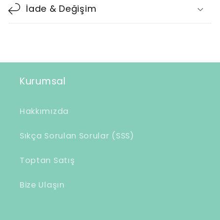
l
İade & Değişim
a
b
i
l
i
Kurumsal
r
i
Hakkımızda
ç
e
Sıkça Sorulan Sorular (SSS)
r
Toptan Satış
i
k
Bize Ulaşın