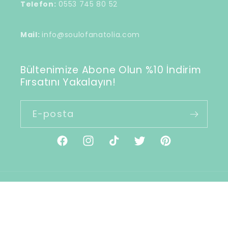
Telefon:
0553 745 80 52
Mail:
info@soulofanatolia.com
Bültenimize Abone Olun %10 İndirim
Fırsatını Yakalayın!
E-posta
Facebook
Instagram
TikTok
Twitter
Pinterest
Ödeme
© 2026,
Soul of Anatolia
Shopify tarafından
yöntemleri
desteklenmektedir
Para iade politikası
Gizlilik politikası
Hizmet şartları
İletişim bilgileri