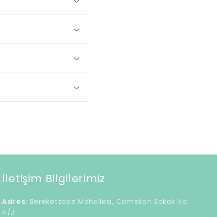
İletişim Bilgilerimiz
Adres:
Bereketzade Mahallesi, Camekan Sokak No:
4/J