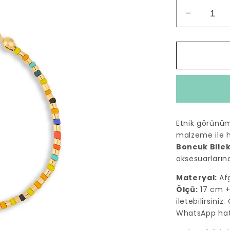
Renkli
Afgan
Boncuk
Beyaz
Nazar
Boncuk
Bileklik
için
adedi
Etnik görünü
azaltın
malzeme ile 
Boncuk Bilek
aksesuarlarınd
Materyal:
Af
Ölçü:
17 cm + 
iletebilirsini
WhatsApp hatt