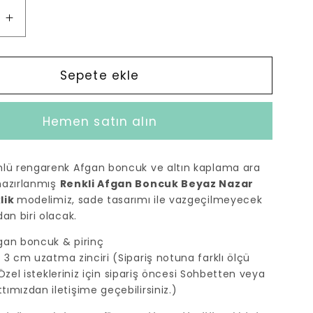
Renkli
Afgan
Boncuk
Beyaz
Sepete ekle
Nazar
Boncuk
Hemen satın alın
Bileklik
için
adedi
mlü rengarenk Afgan boncuk ve altın kaplama ara
artırın
hazırlanmış
Renkli Afgan Boncuk Beyaz Nazar
lik
modelimiz, sade tasarımı ile vazgeçilmeyecek
an biri olacak.
gan boncuk & pirinç
3 cm uzatma zinciri (Sipariş notuna farklı ölçü
z. Özel istekleriniz için sipariş öncesi Sohbetten veya
ımızdan iletişime geçebilirsiniz.)