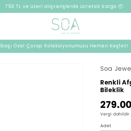
500 TL ve üzeri harcamalarda sürpriz hediye 🎁
ılbaşı Özel Çorap Koleksiyonumuzu Hemen Keşfet!
Soa Jewe
Renkli A
Bileklik
279.00
Vergi dahildir.
Adet