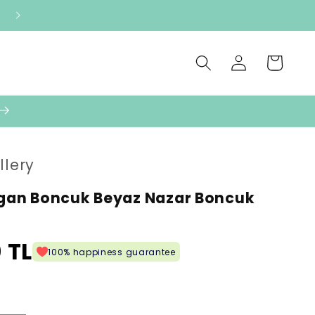
Oturum
Sepet
aç
llery
fgan Boncuk Beyaz Nazar Boncuk
 TL
100% happiness guarantee