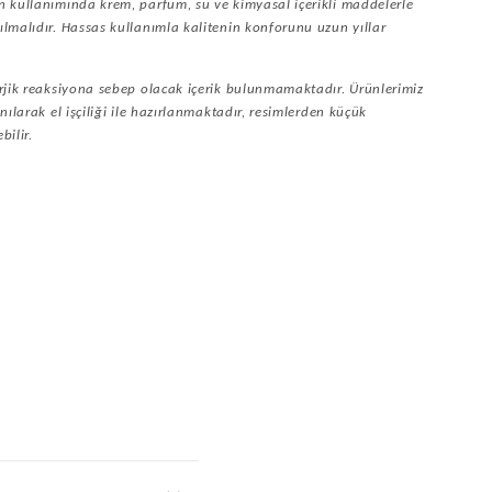
 kullanımında krem, parfüm, su ve kimyasal içerikli maddelerle
lmalıdır. Hassas kullanımla kalitenin konforunu uzun yıllar
rjik reaksiyona sebep olacak içerik bulunmamaktadır. Ürünlerimiz
nılarak el işçiliği ile hazırlanmaktadır, resimlerden küçük
bilir.