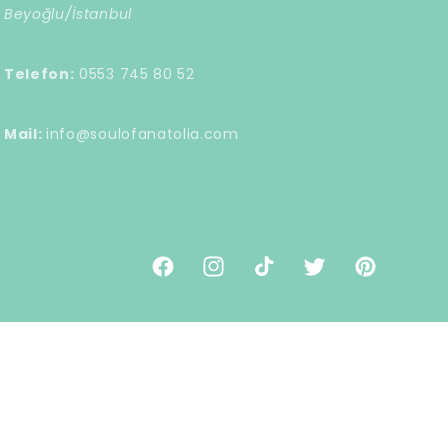
Beyoğlu/İstanbul
Telefon:
0553 745 80 52
Mail:
info@soulofanatolia.com
Facebook
Instagram
TikTok
Twitter
Pinterest
tları
İletişim bilgileri