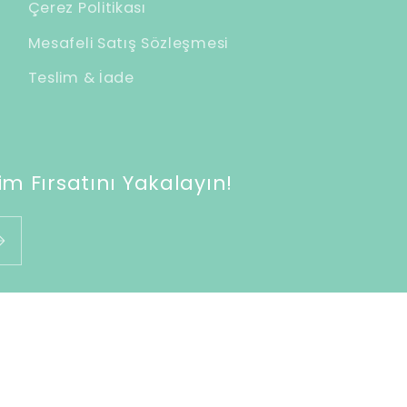
Çerez Politikası
Mesafeli Satış Sözleşmesi
Teslim & İade
m Fırsatını Yakalayın!
Ödeme
mektedir
Para iade politikası
Gizlilik politikası
Hizmet şar
yöntemleri