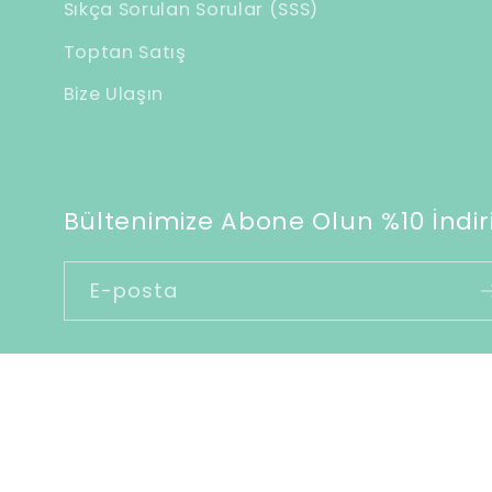
Sıkça Sorulan Sorular (SSS)
r
Toptan Satış
i
Bize Ulaşın
ç
e
r
i
Bültenimize Abone Olun %10 İndiri
k
E-posta
© 2026,
Soul of Anatolia
Shopify tarafından desteklen