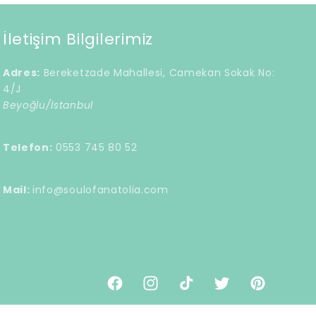
İletişim Bilgilerimiz
Adres:
Bereketzade Mahallesi, Camekan Sokak No:
4/J
Beyoğlu/İstanbul
Telefon:
0553 745 80 52
Mail:
info@soulofanatolia.com
Facebook
Instagram
TikTok
Twitter
Pinterest