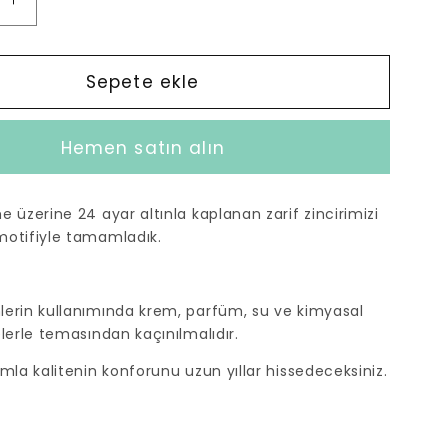
Mini
Mini
Göz
Altın
Sepete ekle
a
Kaplama
Kolye
Hemen satın alın
için
adedi
artırın
 üzerine 24 ayar altınla kaplanan zarif zincirimizi
motifiyle tamamladık.
erin kullanımında krem, parfüm, su ve kimyasal
lerle temasından kaçınılmalıdır.
mla kalitenin konforunu uzun yıllar hissedeceksiniz.