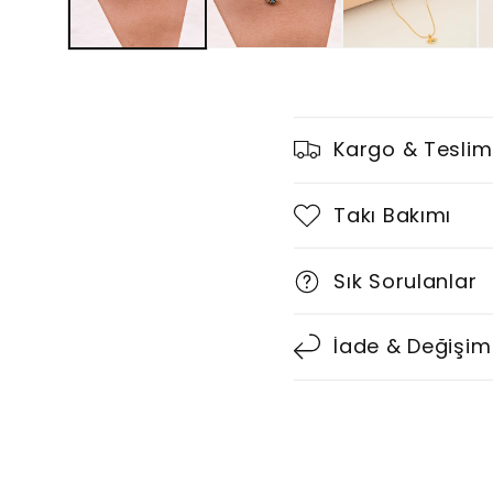
D
Kargo & Teslim
a
r
Takı Bakımı
a
Sık Sorulanlar
l
t
İade & Değişim
ı
l
a