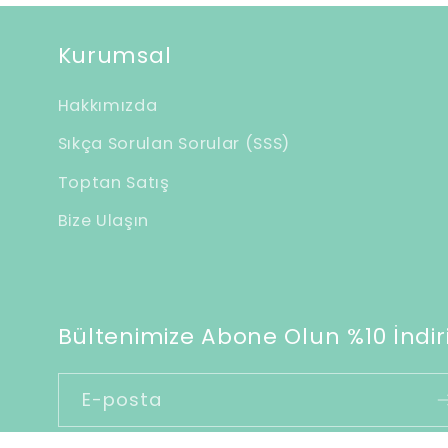
b
i
Kurumsal
l
Hakkımızda
i
Sıkça Sorulan Sorular (SSS)
r
Toptan Satış
i
Bize Ulaşın
ç
e
r
i
Bültenimize Abone Olun %10 İndiri
k
E-posta