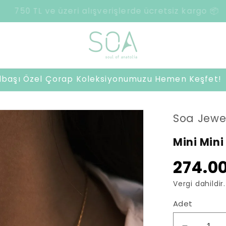
2500 TL ve üzeri harcamalarda sürpriz hediye 🎁
ılbaşı Özel Çorap Koleksiyonumuzu Hemen Keşfet!
Soa Jewe
Mini Mini
274.00
Vergi dahildir.
Adet