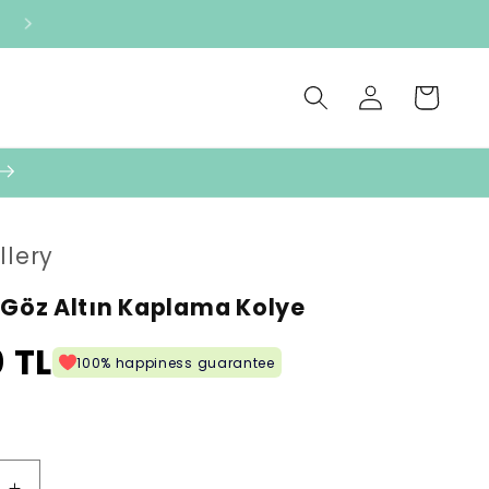
Oturum
Sepet
aç
llery
 Göz Altın Kaplama Kolye
 TL
100% happiness guarantee