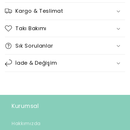
a
Kargo & Teslimat
r
a
Takı Bakımı
l
t
Sık Sorulanlar
ı
l
İade & Değişim
a
b
i
l
i
Kurumsal
r
i
Hakkımızda
ç