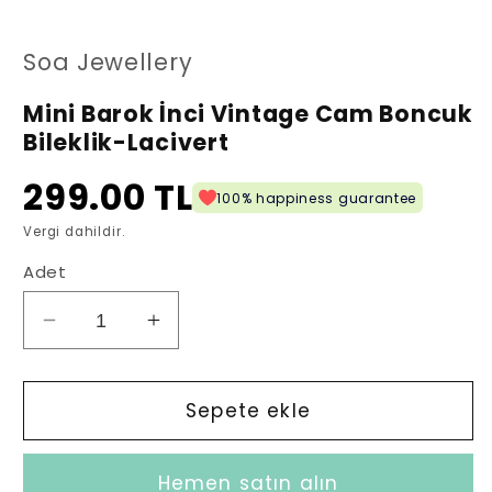
oynatın
oy
Soa Jewellery
Mini Barok İnci Vintage Cam Boncuk
Bileklik-Lacivert
299.00 TL
100% happiness guarantee
Vergi dahildir.
Adet
Mini
Mini
Barok
Barok
İnci
İnci
Vintage
Vintage
Sepete ekle
Cam
Cam
Boncuk
Boncuk
Hemen satın alın
Bileklik-
Bileklik-