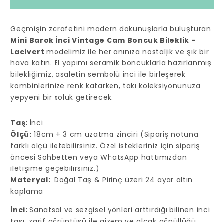
Lacivert
Lacivert
için
için
Geçmişin zarafetini modern dokunuşlarla buluşturan
adedi
adedi
Mini Barok İnci Vintage Cam Boncuk Bileklik -
azaltın
artırın
Lacivert
modelimiz ile her anınıza nostaljik ve şık bir
hava katın. El yapımı seramik boncuklarla hazırlanmış
bilekliğimiz, asaletin sembolü inci ile birleşerek
kombinlerinize renk katarken, takı koleksiyonunuza
yepyeni bir soluk getirecek.
Taş:
İnci
Ölçü:
18cm + 3 cm uzatma zinciri (Sipariş notuna
farklı ölçü iletebilirsiniz. Özel istekleriniz için sipariş
öncesi Sohbetten veya WhatsApp hattımızdan
iletişime geçebilirsiniz.)
Materyal:
Doğal Taş & Pirinç üzeri 24 ayar altın
kaplama
İnci:
Sanatsal ve sezgisel yönleri arttırdığı bilinen inci
taşı, zarif görüntüsü ile gizem ve alçak gönüllüğü