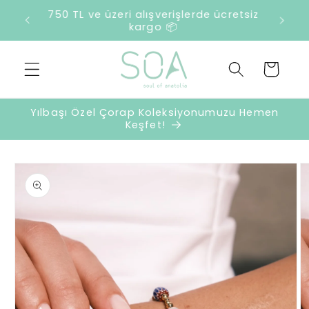
İçeriğe
2500 TL ve üzeri harcamalarda sürpriz
atla
hediye 🎁
Sepet
Yılbaşı Özel Çorap Koleksiyonumuzu Hemen
Keşfet!
Ürün
bilgisine
atla