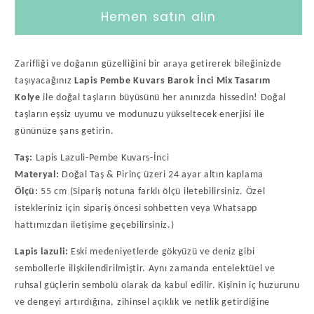
Mix
Mix
Hemen satın alın
Tasarım
Tasarım
Kolye
Kolye
için
için
Zarifliği ve doğanın güzelliğini bir araya getirerek bileğinizde
adedi
adedi
taşıyacağınız
Lapis Pembe Kuvars Barok İnci Mix Tasarım
azaltın
artırın
Kolye
ile doğal taşların büyüsünü her anınızda hissedin! Doğal
taşların eşsiz uyumu ve modunuzu yükseltecek enerjisi ile
gününüze şans getirin.
Taş:
Lapis Lazuli-Pembe Kuvars-İnci
Materyal:
Doğal Taş & Pirinç üzeri 24 ayar altın kaplama
Ölçü:
55 cm (Sipariş notuna farklı ölçü iletebilirsiniz. Özel
istekleriniz için sipariş öncesi sohbetten veya Whatsapp
hattımızdan iletişime geçebilirsiniz.)
Lapis lazuli:
Eski medeniyetlerde gökyüzü ve deniz gibi
sembollerle ilişkilendirilmiştir. Aynı zamanda entelektüel ve
ruhsal güçlerin sembolü olarak da kabul edilir. Kişinin iç huzurunu
ve dengeyi artırdığına, zihinsel açıklık ve netlik getirdiğine