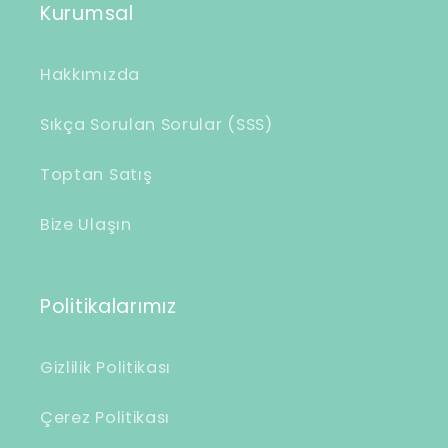
i
Kurumsal
r
i
Hakkımızda
ç
e
Sıkça Sorulan Sorular (SSS)
r
Toptan Satış
i
k
Bize Ulaşın
Politikalarımız
Gizlilik Politikası
Çerez Politikası