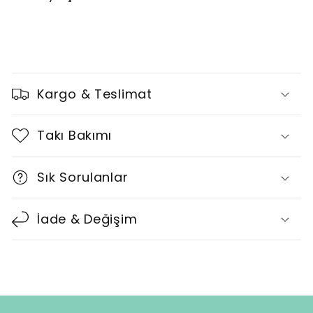
D
a
Kargo & Teslimat
r
a
Takı Bakımı
l
t
Sık Sorulanlar
ı
l
İade & Değişim
a
b
i
l