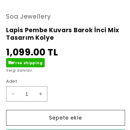
oynatın
oy
Soa Jewellery
Lapis Pembe Kuvars Barok İnci Mix
Tasarım Kolye
1,099.00 TL
Free shipping
Vergi dahildir.
Adet
Lapis
Lapis
Pembe
Pembe
Kuvars
Kuvars
Barok
Barok
Sepete ekle
İnci
İnci