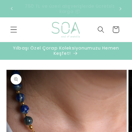
İçeriğe
retsiz
2500 TL ve üzeri harcamalarda sürpriz
atla
hediye 🎁
Sepet
Yılbaşı Özel Çorap Koleksiyonumuzu Hemen
Keşfet!
Ürün
bilgisine
atla