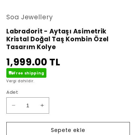
oynatın
oy
Soa Jewellery
Labradorit - Aytaşı Asimetrik
Kristal Doğal Taş Kombin Özel
Tasarım Kolye
1,999.00 TL
Free shipping
Vergi dahildir.
Adet
Labradorit
Labradorit
-
-
Aytaşı
Aytaşı
Asimetrik
Asimetrik
Sepete ekle