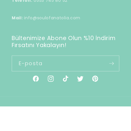
Telefon:
0553 745 80 52
Mail:
info@soulofanatolia.com
Bültenimize Abone Olun %10 İndirim
Fırsatını Yakalayın!
E-posta
Facebook
Instagram
TikTok
Twitter
Pinterest
Ödeme
© 2026,
Soul of Anatolia
Shopify tarafından
yöntemleri
desteklenmektedir
Para iade politikası
Gizlilik politikası
Hizmet şartları
İletişim bilgileri