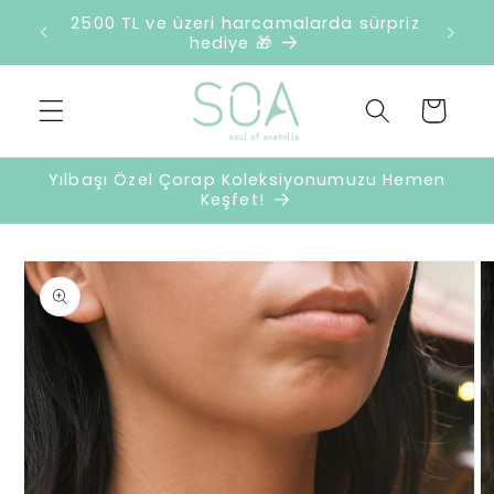
İçeriğe
retsiz
2500 TL ve üzeri harcamalarda sürpriz
atla
hediye 🎁
Sepet
Yılbaşı Özel Çorap Koleksiyonumuzu Hemen
Keşfet!
Ürün
bilgisine
atla