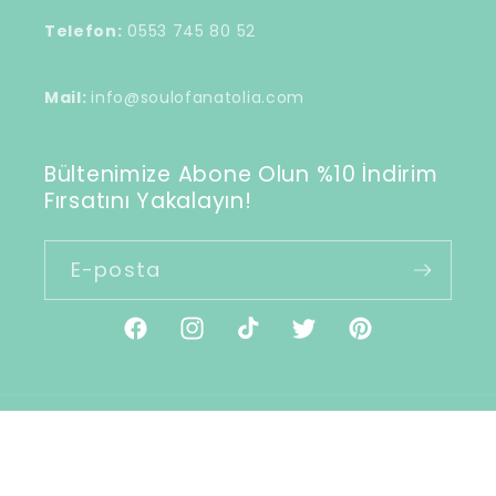
Telefon:
0553 745 80 52
Mail:
info@soulofanatolia.com
Bültenimize Abone Olun %10 İndirim
Fırsatını Yakalayın!
E-posta
Facebook
Instagram
TikTok
Twitter
Pinterest
Ödeme
© 2026,
Soul of Anatolia
Shopify tarafından
yöntemleri
desteklenmektedir
Para iade politikası