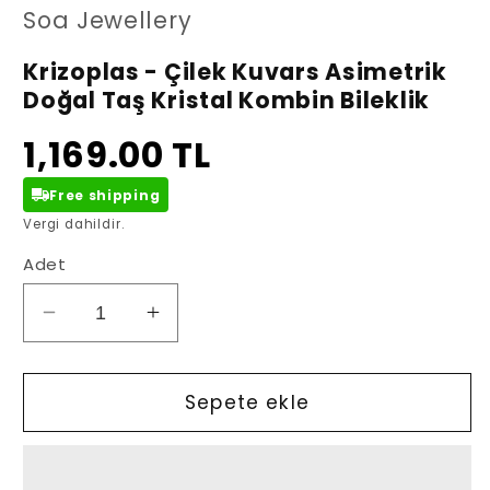
oynatın
Soa Jewellery
Krizoplas - Çilek Kuvars Asimetrik
Doğal Taş Kristal Kombin Bileklik
1,169.00 TL
Free shipping
Vergi dahildir.
Adet
Krizoplas
Krizoplas
-
-
Çilek
Çilek
Kuvars
Kuvars
Sepete ekle
Asimetrik
Asimetrik
Doğal
Doğal
Taş
Taş