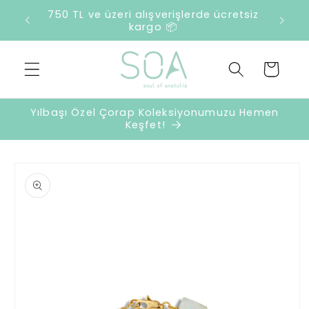
İçeriğe
750 TL ve üzeri alışverişlerde ücretsiz
atla
kargo 📦
Sepet
Yılbaşı Özel Çorap Koleksiyonumuzu Hemen
Keşfet!
Ürün
bilgisine
atla