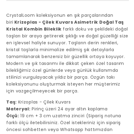
Kristal
Kristal
Kombin
Kombin
CrystalLoom koleksiyonun en şık parçalarından
Bileklik
Bileklik
biri
Krizoplas - Çilek Kuvars Asimetrik Doğal Taş
için
için
Kristal Kombin Bileklik
farklı doku ve şekildeki doğal
adedi
adedi
taşları bir araya getirerek şıklığı ve doğal güzelliği size
azaltın
artırın
en işlevsel haliyle sunuyor. Taşların derin renkleri,
kristal taşlarla minimalize edilmiş şık detaylarla
tamamlanarak benzersiz bir güzellik ortaya koyuyor.
Modern ve şık tasarımı ile dikkat çeken özel tasarım
bilekliğimiz özel günlerde veya günlük kullanımda
stilinizi vurgulayacak yıldız bir parça. Özgün takı
koleksiyonunu oluşturmak isteyen her müşterimiz
için vazgeçilmeyecek bir parça.
Taş:
Krizoplas - Çilek Kuvars
Materyal:
Pirinç üzeri 24 ayar altın kaplama
Ölçü:
19 cm + 3 cm uzatma zinciri (Sipariş notuna
farklı ölçü iletebilirsiniz. Özel istekleriniz için sipariş
öncesi sohbetten veya Whatsapp hattımızdan