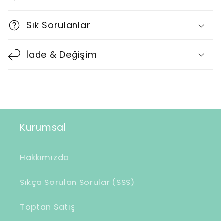
l
t
Sık Sorulanlar
ı
l
İade & Değişim
a
b
i
l
i
Kurumsal
r
i
Hakkımızda
ç
e
Sıkça Sorulan Sorular (SSS)
r
Toptan Satış
i