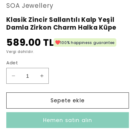
oynatın
SOA Jewellery
Klasik Zincir Sallantılı Kalp Yeşil
Damla Zirkon Charm Halka Küpe
589.00 TL
100% happiness guarantee
Vergi dahildir.
Adet
Klasik
Klasik
Zincir
Zincir
Sallantılı
Sallantılı
Kalp
Kalp
Sepete ekle
Yeşil
Yeşil
Damla
Damla
Hemen satın alın
Zirkon
Zirkon
Charm
Charm