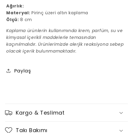
Halka
Halka
Ağırlık:
Küpe
Küpe
Matery
al:
Pirinç üzeri altın kaplama
için
için
Ölçü:
8
cm
adedi
adedi
azaltın
artırın
Kaplama ürünlerin kullanımında krem, parfüm, su ve
kimyasal içerikli maddelerle temasından
kaçınılmalıdır. Ürünlerimizde alerjik reaksiyona sebep
olacak içerik bulunmamaktadır.
Paylaş
D
a
Kargo & Teslimat
r
a
Takı Bakımı