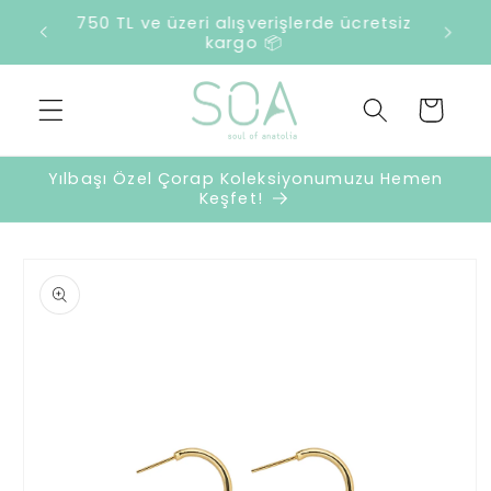
İçeriğe
 ücretsiz
atla
Sepet
Yılbaşı Özel Çorap Koleksiyonumuzu Hemen
Keşfet!
Ürün
bilgisine
atla