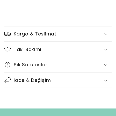
D
a
Kargo & Teslimat
r
a
Takı Bakımı
l
t
Sık Sorulanlar
ı
l
İade & Değişim
a
b
i
l
i