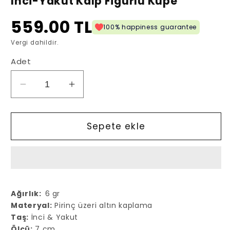
İnci-Yakut Kalp Figürlü Küpe
559.00 TL
100% happiness guarantee
Vergi dahildir.
Adet
İnci-
İnci-
Yakut
Yakut
Kalp
Kalp
Figürlü
Figürlü
Sepete ekle
Küpe
Küpe
için
için
adedi
adedi
azaltın
artırın
Ağırlık:
6
gr
Matery
al:
Pirinç üzeri altın kaplama
Taş:
İnci & Yakut
Ölçü:
7 cm