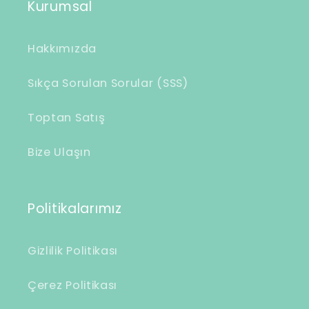
Kurumsal
r
i
Hakkımızda
ç
e
Sıkça Sorulan Sorular (SSS)
r
Toptan Satış
i
k
Bize Ulaşın
Politikalarımız
Gizlilik Politikası
Çerez Politikası