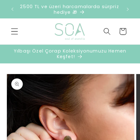
İçeriğe
retsiz
2500 TL ve üzeri harcamalarda sürpriz
atla
hediye 🎁
Sepet
Yılbaşı Özel Çorap Koleksiyonumuzu Hemen
Keşfet!
Ürün
bilgisine
atla