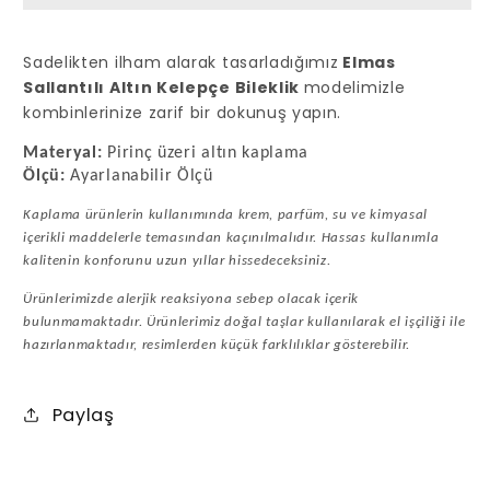
adedi
adedi
azaltın
artırın
Sadelikten ilham alarak tasarladığımız
Elmas
Sallantılı Altın Kelepçe Bileklik
modelimizle
kombinlerinize zarif bir dokunuş yapın.
Materyal:
Pirinç üzeri altın kaplama
Ölçü:
Ayarlanabilir Ölçü
Kaplama ürünlerin kullanımında krem, parfüm, su ve kimyasal
içerikli maddelerle temasından kaçınılmalıdır. Hassas kullanımla
kalitenin konforunu uzun yıllar hissedeceksiniz.
Ürünlerimizde alerjik reaksiyona sebep olacak içerik
bulunmamaktadır. Ürünlerimiz doğal taşlar kullanılarak el işçiliği ile
hazırlanmaktadır, resimlerden küçük farklılıklar gösterebilir.
Paylaş