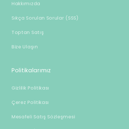
Hakkımızda
ç
e
Sıkça Sorulan Sorular (SSS)
r
Toptan Satış
i
k
Bize Ulaşın
Politikalarımız
Gizlilik Politikası
Çerez Politikası
Mesafeli Satış Sözleşmesi