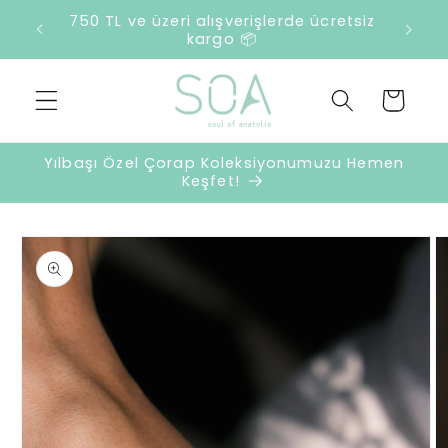
İçeriğe
750 TL ve üzeri alışverişlerde ücretsiz
atla
kargo 📦
Sepet
Yılbaşı Özel Çorap Koleksiyonumuzu Hemen
Keşfet!
Ürün
bilgisine
atla