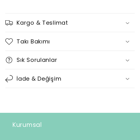
D
a
Kargo & Teslimat
r
a
Takı Bakımı
l
t
Sık Sorulanlar
ı
l
İade & Değişim
a
b
i
l
i
Kurumsal
r
i