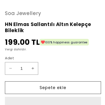
oynatın
oy
Soa Jewellery
HN Elmas Sallantılı Altın Kelepçe
Bileklik
199.00 TL
100% happiness guarantee
Vergi dahildir.
Adet
HN
HN
Elmas
Elmas
Sallantılı
Sallantılı
Altın
Altın
Sepete ekle
Kelepçe
Kelepçe
Bileklik
Bileklik
için
için