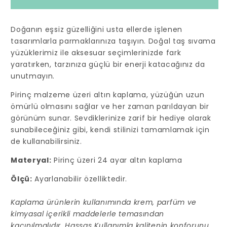
Yüzük
Yüzük
için
için
Doğanın eşsiz güzelliğini usta ellerde işlenen
adedi
adedi
tasarımlarla parmaklarınıza taşıyın. Doğal taş sıvama
azaltın
artırın
yüzüklerimiz ile aksesuar seçimlerinizde fark
yaratırken, tarzınıza güçlü bir enerji katacağınız da
unutmayın.
Pirinç malzeme üzeri altın kaplama, yüzüğün uzun
ömürlü olmasını sağlar ve her zaman parıldayan bir
görünüm sunar. Sevdiklerinize zarif bir hediye olarak
sunabileceğiniz gibi, kendi stilinizi tamamlamak için
de kullanabilirsiniz.
Materyal:
Pirinç üzeri 24 ayar altın kaplama
Ölçü:
Ayarlanabilir özelliktedir.
Kaplama ürünlerin kullanımında krem, parfüm ve
kimyasal içerikli maddelerle temasından
kaçınılmalıdır. Hassas Kullanımla kalitenin konforunu