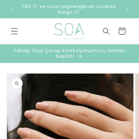
İçeriğe
2500 TL ve üzeri harcamalarda sürpriz
atla
hediye 🎁
Sepet
Yılbaşı Özel Çorap Koleksiyonumuzu Hemen
Keşfet!
Ürün
bilgisine
atla