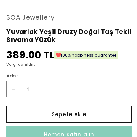
oynatın
oy
SOA Jewellery
Yuvarlak Yeşil Druzy Doğal Taş Tekli
Sıvama Yüzük
389.00 TL
100% happiness guarantee
Vergi dahildir.
Adet
Yuvarlak
Yuvarlak
Yeşil
Yeşil
Druzy
Druzy
Doğal
Doğal
Sepete ekle
Taş
Taş
Tekli
Tekli
Hemen satın alın
Sıvama
Sıvama