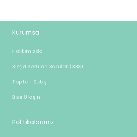
b
i
l
i
Kurumsal
r
i
Hakkımızda
ç
e
Sıkça Sorulan Sorular (SSS)
r
Toptan Satış
i
k
Bize Ulaşın
Politikalarımız