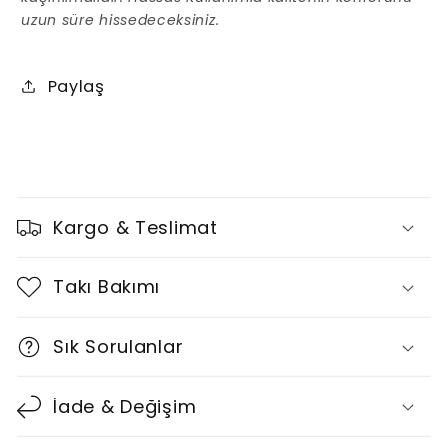
uzun süre hissedeceksiniz.
Paylaş
D
a
Kargo & Teslimat
r
a
Takı Bakımı
l
t
Sık Sorulanlar
ı
l
İade & Değişim
a