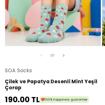
Medya
M
1
2
modda
m
/
1
/
7
oynatın
oy
SOA Socks
Çilek ve Papatya Desenli Mint Yeşil
Çorap
190.00 TL
100% happiness guarantee