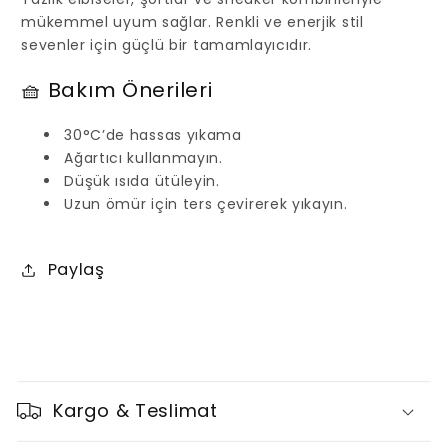
mükemmel uyum sağlar. Renkli ve enerjik stil
sevenler için güçlü bir tamamlayıcıdır.
🧺 Bakım Önerileri
30°C’de hassas yıkama
Ağartıcı kullanmayın.
Düşük ısıda ütüleyin.
Uzun ömür için ters çevirerek yıkayın.
Paylaş
D
a
Kargo & Teslimat
r