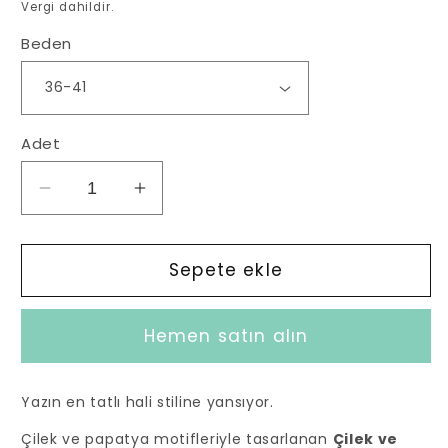
Vergi dahildir.
Beden
Adet
Çilek
Çilek
ve
ve
Papatya
Papatya
Desenli
Desenli
Sepete ekle
Mint
Mint
Yeşil
Yeşil
Hemen satın alın
Çorap
Çorap
için
için
adedi
adedi
Yazın en tatlı hali stiline yansıyor.
azaltın
artırın
Çilek ve papatya motifleriyle tasarlanan
Çilek ve