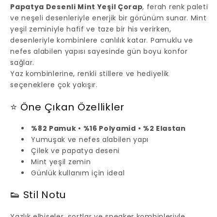
Papatya Desenli Mint Yeşil Çorap
, ferah renk paleti
ve neşeli desenleriyle enerjik bir görünüm sunar. Mint
yeşil zeminiyle hafif ve taze bir his verirken,
desenleriyle kombinlere canlılık katar. Pamuklu ve
nefes alabilen yapısı sayesinde gün boyu konfor
sağlar.
Yaz kombinlerine, renkli stillere ve hediyelik
seçeneklere çok yakışır.
⭐ Öne Çıkan Özellikler
%82 Pamuk • %16 Polyamid • %2 Elastan
Yumuşak ve nefes alabilen yapı
Çilek ve papatya deseni
Mint yeşil zemin
Günlük kullanım için ideal
👟 Stil Notu
Yazlık elbiseler, şortlar ve sneaker kombinleriyle