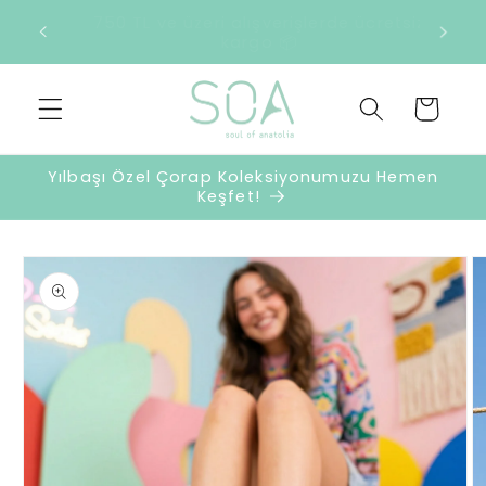
İçeriğe
retsiz
2500 TL ve üzeri harcamalarda sürpriz
atla
hediye 🎁
Sepet
Yılbaşı Özel Çorap Koleksiyonumuzu Hemen
Keşfet!
Ürün
bilgisine
atla