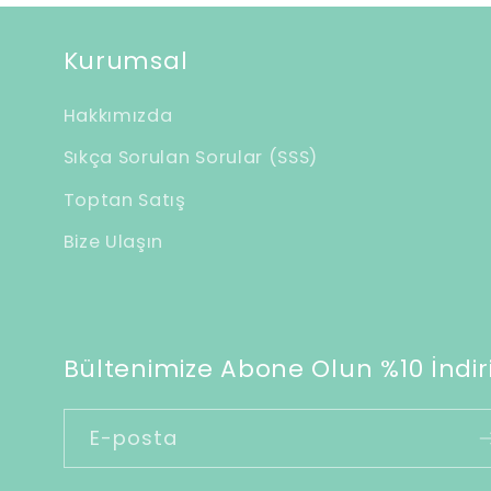
b
i
Kurumsal
l
Hakkımızda
i
Sıkça Sorulan Sorular (SSS)
r
Toptan Satış
i
Bize Ulaşın
ç
e
r
i
Bültenimize Abone Olun %10 İndiri
k
E-posta