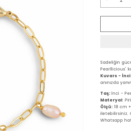
Çiçek
Pembe
Kuvars
-
İnci
Zincir
Bileklik
için
adedi
Sadeliğin güc
azaltın
Pearllicious'
Kuvars - İnci
anınızda yanın
Taş:
İnci - P
Materyal
: Pi
Ölçü:
18 cm + 
iletebilirsini
Whatsapp hatt