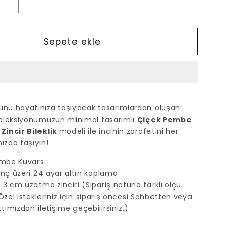
Çiçek
Pembe
Kuvars
-
Sepete ekle
İnci
Zincir
Bileklik
için
adedi
ünü hayatınıza taşıyacak tasarımlardan oluşan
artırın
 koleksiyonumuzun minimal tasarımlı
Çiçek Pembe
 Zincir Bileklik
modeli ile incinin zarafetini her
ızda taşıyın!
embe Kuvars
rinç üzeri 24 ayar altın kaplama
3 cm uzatma zinciri (Sipariş notuna farklı ölçü
z. Özel istekleriniz için sipariş öncesi Sohbetten veya
ımızdan iletişime geçebilirsiniz.)