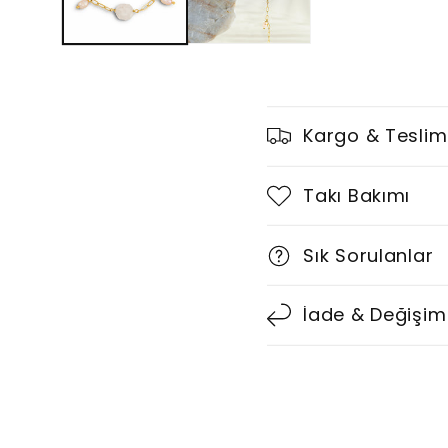
D
Kargo & Teslim
a
r
Takı Bakımı
a
Sık Sorulanlar
l
t
İade & Değişim
ı
l
a