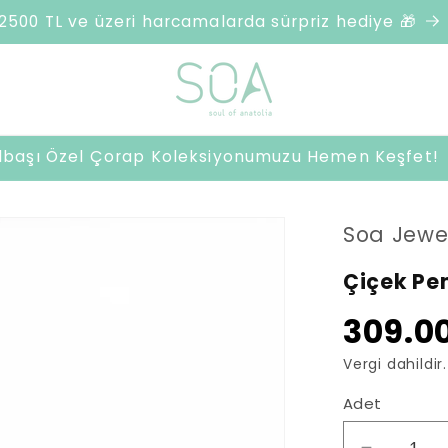
2500 TL ve üzeri harcamalarda sürpriz hediye 🎁
ılbaşı Özel Çorap Koleksiyonumuzu Hemen Keşfet!
Soa Jewe
Çiçek Pem
309.00
Vergi dahildir.
Adet