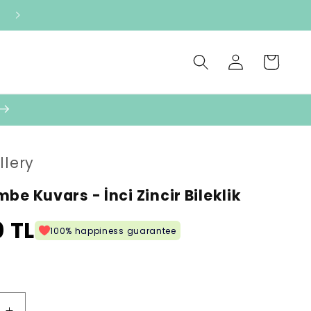
Oturum
Sepet
aç
llery
be Kuvars - İnci Zincir Bileklik
 TL
100% happiness guarantee