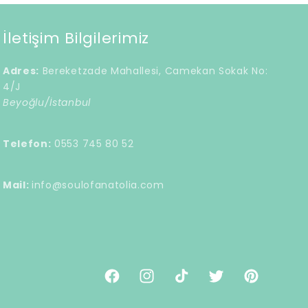
İletişim Bilgilerimiz
Adres:
Bereketzade Mahallesi, Camekan Sokak No:
4/J
Beyoğlu/İstanbul
Telefon:
0553 745 80 52
Mail:
info@soulofanatolia.com
Facebook
Instagram
TikTok
Twitter
Pinterest