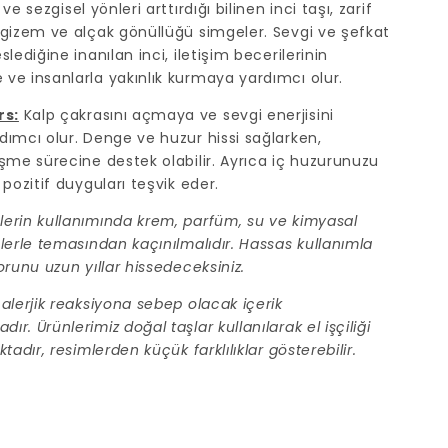
ve sezgisel yönleri arttırdığı bilinen inci taşı, zarif
 gizem ve alçak gönüllüğü simgeler. Sevgi ve şefkat
slediğine inanılan inci, iletişim becerilerinin
ve insanlarla yakınlık kurmaya yardımcı olur.
s:
Kalp çakrasını açmaya ve sevgi enerjisini
dımcı olur. Denge ve huzur hissi sağlarken,
eşme sürecine destek olabilir. Ayrıca iç huzurunuzu
 pozitif duyguları teşvik eder.
erin kullanımında krem, parfüm, su ve kimyasal
lerle temasından kaçınılmalıdır. Hassas kullanımla
orunu uzun yıllar hissedeceksiniz.
alerjik reaksiyona sebep olacak içerik
r. Ürünlerimiz doğal taşlar kullanılarak el işçiliği
tadır, resimlerden küçük farklılıklar gösterebilir.