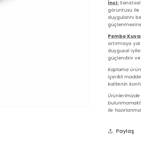
İnci:
Sanatsal 
görüntüsü ile
duygularını be
güçlenmesine 
Pembe Kuvar
artırmaya yar
duygusal iyil
güçlendirir ve
Kaplama ürünl
içerikli madde
kalitenin konf
Ürünlerimizde 
bulunmamaktadı
ile hazırlanmak
Paylaş