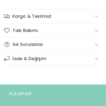
D
a
Kargo & Teslimat
r
a
Takı Bakımı
l
t
Sık Sorulanlar
ı
l
İade & Değişim
a
b
i
l
i
Kurumsal
r
i