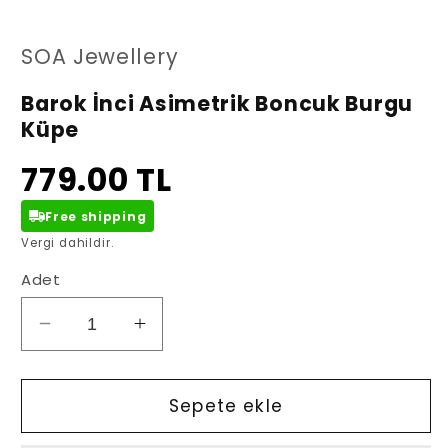
oynatın
oy
SOA Jewellery
Barok İnci Asimetrik Boncuk Burgu
Küpe
779.00 TL
Free shipping
Vergi dahildir.
Adet
Barok
Barok
İnci
İnci
Asimetrik
Asimetrik
Boncuk
Boncuk
Sepete ekle
Burgu
Burgu