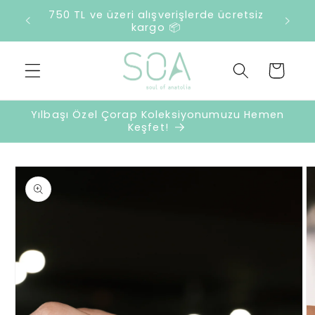
İçeriğe
2500 TL ve üzeri harcamalarda sürpriz
atla
hediye 🎁
Sepet
Yılbaşı Özel Çorap Koleksiyonumuzu Hemen
Keşfet!
Ürün
bilgisine
atla