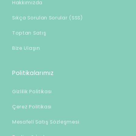
Hakkımızda
ç
e
Sıkça Sorulan Sorular (SSS)
r
Toptan Satış
i
k
Bize Ulaşın
Politikalarımız
Gizlilik Politikası
Çerez Politikası
Mesafeli Satış Sözleşmesi