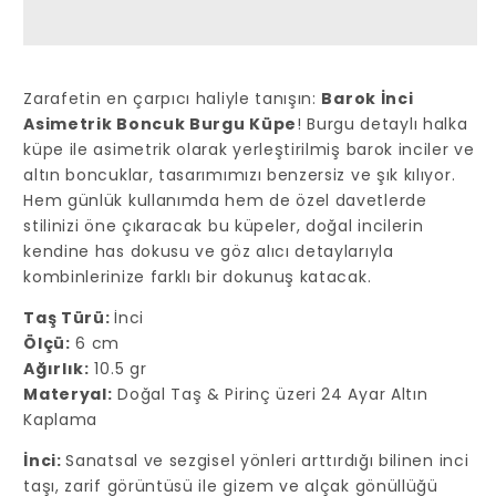
Küpe
Küpe
için
için
adedi
adedi
azaltın
artırın
Zarafetin en çarpıcı haliyle tanışın:
Barok İnci
Asimetrik Boncuk Burgu Küpe
! Burgu detaylı halka
küpe ile asimetrik olarak yerleştirilmiş barok inciler ve
altın boncuklar, tasarımımızı benzersiz ve şık kılıyor.
Hem günlük kullanımda hem de özel davetlerde
stilinizi öne çıkaracak bu küpeler, doğal incilerin
kendine has dokusu ve göz alıcı detaylarıyla
kombinlerinize farklı bir dokunuş katacak.
Taş Türü:
İnci
Ölçü:
6 cm
Ağırlık:
10.5 gr
Materyal:
Doğal Taş & Pirinç üzeri 24 Ayar Altın
Kaplama
İnci:
Sanatsal ve sezgisel yönleri arttırdığı bilinen inci
taşı, zarif görüntüsü ile gizem ve alçak gönüllüğü