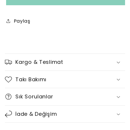
Yüzük
Yüzük
için
için
adedi
adedi
Paylaş
azaltın
artırın
D
a
Kargo & Teslimat
r
a
Takı Bakımı
l
t
Sık Sorulanlar
ı
l
İade & Değişim
a
b