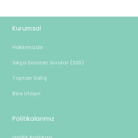
i
l
i
Kurumsal
r
i
Hakkımızda
ç
e
Sıkça Sorulan Sorular (SSS)
r
Toptan Satış
i
k
Bize Ulaşın
Politikalarımız
Gizlilik Politikası