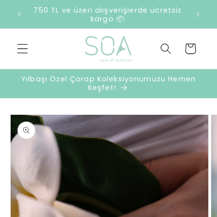
İçeriğe
2500 TL ve üzeri harcamalarda sürpriz
atla
hediye 🎁
Sepet
Yılbaşı Özel Çorap Koleksiyonumuzu Hemen
Keşfet!
Ürün
bilgisine
atla