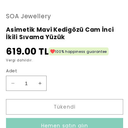
oynatın
oy
SOA Jewellery
Asimetik Mavi Kedigözü Cam İnci
İkili Sıvama Yüzük
619.00 TL
100% happiness guarantee
Vergi dahildir.
Adet
Asimetik
Asimetik
Mavi
Mavi
Kedigözü
Kedigözü
Cam
Cam
Tükendi
İnci
İnci
İkili
İkili
Hemen satın alın
Sıvama
Sıvama