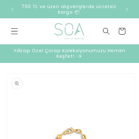
İçeriğe
750 TL ve üzeri alışverişlerde ücretsiz
atla
kargo 📦
Sepet
Yılbaşı Özel Çorap Koleksiyonumuzu Hemen
Keşfet!
Ürün
bilgisine
atla