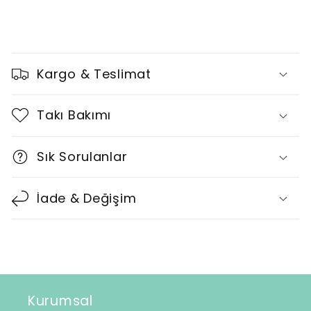
D
a
Kargo & Teslimat
r
a
Takı Bakımı
l
t
Sık Sorulanlar
ı
l
İade & Değişim
a
b
i
l
i
Kurumsal