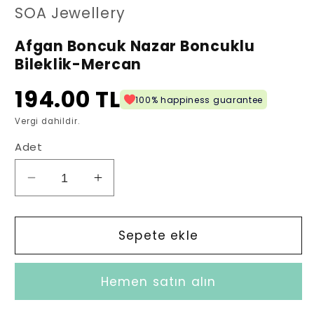
oynatın
SOA Jewellery
Afgan Boncuk Nazar Boncuklu
Bileklik-Mercan
194.00 TL
100% happiness guarantee
Vergi dahildir.
Adet
Afgan
Afgan
Boncuk
Boncuk
Nazar
Nazar
Boncuklu
Boncuklu
Sepete ekle
Bileklik-
Bileklik-
Mercan
Mercan
Hemen satın alın
için
için
adedi
adedi