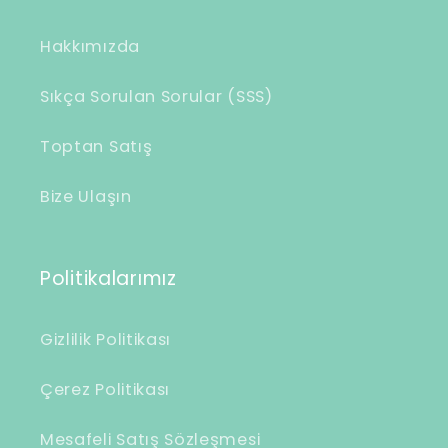
r
i
Hakkımızda
ç
e
Sıkça Sorulan Sorular (SSS)
r
Toptan Satış
i
k
Bize Ulaşın
Politikalarımız
Gizlilik Politikası
Çerez Politikası
Mesafeli Satış Sözleşmesi