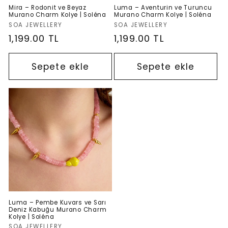
Mira – Rodonit ve Beyaz
Luma – Aventurin ve Turuncu
Murano Charm Kolye | Soléna
Murano Charm Kolye | Soléna
Satıcı:
Satıcı:
SOA JEWELLERY
SOA JEWELLERY
Normal
1,199.00 TL
Normal
1,199.00 TL
fiyat
fiyat
Sepete ekle
Sepete ekle
Luma – Pembe Kuvars ve Sarı
Deniz Kabuğu Murano Charm
Kolye | Soléna
Satıcı:
SOA JEWELLERY