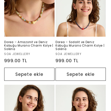
s
i
y
o
Dorea – Amazonit ve Deniz
Dorea – Sodalit ve Deniz
Kabuğu Murano Charm Kolye |
Kabuğu Murano Charm Kolye |
Soléna
Soléna
n
Satıcı:
Satıcı:
SOA JEWELLERY
SOA JEWELLERY
Normal
999.00 TL
Normal
999.00 TL
:
fiyat
fiyat
Sepete ekle
Sepete ekle