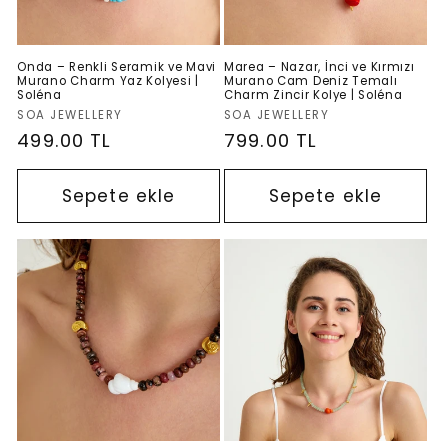
Onda – Renkli Seramik ve Mavi
Marea – Nazar, İnci ve Kırmızı
Murano Charm Yaz Kolyesi |
Murano Cam Deniz Temalı
Soléna
Charm Zincir Kolye | Soléna
Satıcı:
Satıcı:
SOA JEWELLERY
SOA JEWELLERY
Normal
499.00 TL
Normal
799.00 TL
fiyat
fiyat
Sepete ekle
Sepete ekle