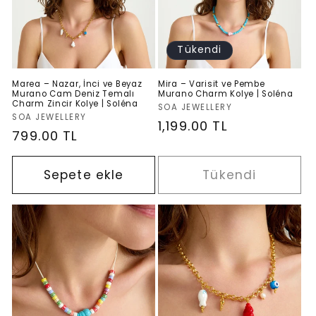
Tükendi
Marea – Nazar, İnci ve Beyaz
Mira – Varisit ve Pembe
Murano Cam Deniz Temalı
Murano Charm Kolye | Soléna
Charm Zincir Kolye | Soléna
Satıcı:
SOA JEWELLERY
Satıcı:
SOA JEWELLERY
Normal
1,199.00 TL
Normal
799.00 TL
fiyat
fiyat
Sepete ekle
Tükendi