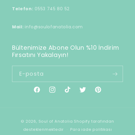
Telefon:
0553 745 80 52
Mail:
info@soulofanatolia.com
Bültenimize Abone Olun %10 İndirim
Fırsatını Yakalayın!
E-posta
Facebook
Instagram
TikTok
Twitter
Pinterest
Ödeme
© 2026,
Soul of Anatolia
Shopify tarafından
yöntemleri
desteklenmektedir
Para iade politikası