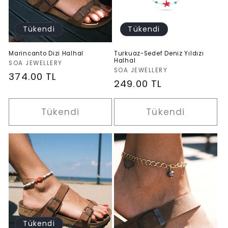
Tükendi
Tükendi
Marincanto Dizi Halhal
Turkuaz-Sedef Deniz Yıldızı
Halhal
Satıcı:
SOA JEWELLERY
Satıcı:
SOA JEWELLERY
Normal
374.00 TL
Normal
249.00 TL
fiyat
fiyat
Tükendi
Tükendi
Tükendi