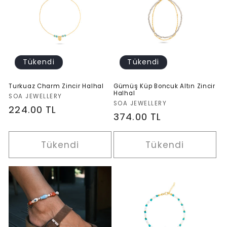
s
i
y
Tükendi
Tükendi
o
Turkuaz Charm Zincir Halhal
Gümüş Küp Boncuk Altın Zincir
Halhal
Satıcı:
SOA JEWELLERY
n
Satıcı:
SOA JEWELLERY
Normal
224.00 TL
Normal
374.00 TL
fiyat
:
fiyat
Tükendi
Tükendi