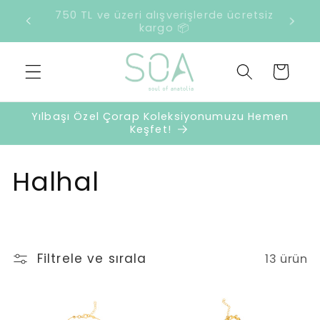
İçeriğe
retsiz
2500 TL ve üzeri harcamalarda sürpriz
atla
hediye 🎁
Sepet
Yılbaşı Özel Çorap Koleksiyonumuzu Hemen
Keşfet!
K
Halhal
o
l
Filtrele ve sırala
13 ürün
e
k