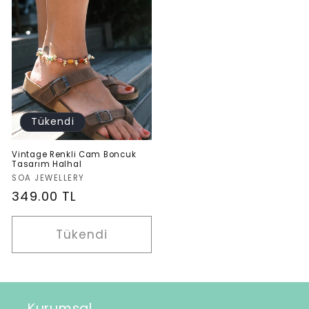
Tükendi
Vintage Renkli Cam Boncuk
Tasarım Halhal
Satıcı:
SOA JEWELLERY
Normal
349.00 TL
fiyat
Tükendi
Kurumsal