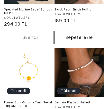
Speckled Marine Sedef Boncuk
Black Pearl Zincir Halhal
Halhal
Satıcı:
SOA JEWELLERY
Satıcı:
SOA JEWELLERY
Normal
189.00 TL
Normal
294.00 TL
fiyat
fiyat
Tükendi
Sepete ekle
Tükendi
Tükendi
Funny Sun Murano Cam Sedef
Denizin Büyüsü Halhal
Taş Dizi Halhal
Satıcı:
SOA JEWELLERY