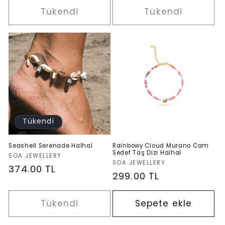
Tükendi
Tükendi
Tükendi
Seashell Serenade Halhal
Rainbowy Cloud Murano Cam
Sedef Taş Dizi Halhal
Satıcı:
SOA JEWELLERY
Satıcı:
SOA JEWELLERY
Normal
374.00 TL
Normal
299.00 TL
fiyat
fiyat
Tükendi
Sepete ekle