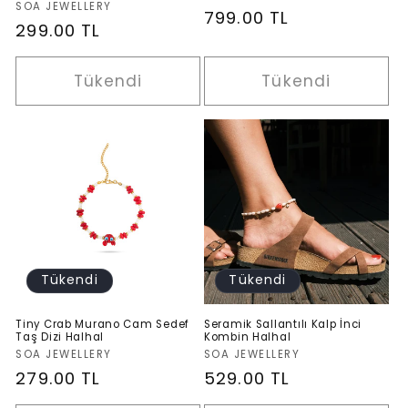
Satıcı:
SOA JEWELLERY
Normal
799.00 TL
Normal
299.00 TL
fiyat
fiyat
Tükendi
Tükendi
Tükendi
Tükendi
Tiny Crab Murano Cam Sedef
Seramik Sallantılı Kalp İnci
Taş Dizi Halhal
Kombin Halhal
Satıcı:
Satıcı:
SOA JEWELLERY
SOA JEWELLERY
Normal
279.00 TL
Normal
529.00 TL
fiyat
fiyat