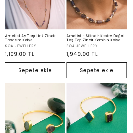
Ametist Ay Taşı Link Zincir
Ametist - Silindir Kesim Doğal
Tasarım Kolye
Taş Top Zincir Kombin Kolye
Satıcı:
Satıcı:
SOA JEWELLERY
SOA JEWELLERY
Normal
1,199.00 TL
Normal
1,949.00 TL
fiyat
fiyat
Sepete ekle
Sepete ekle