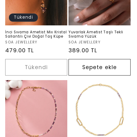
Tükendi
İnci Sıvama Ametist Mix Kristal
Yuvarlak Ametist Taşlı Tekli
Sallantılı Çivi Doğal Taş Küpe
Sıvama Yüzük
Satıcı:
Satıcı:
SOA JEWELLERY
SOA JEWELLERY
Normal
479.00 TL
Normal
389.00 TL
fiyat
fiyat
Tükendi
Sepete ekle