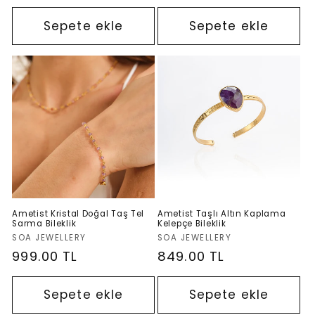
fiyat
Sepete ekle
Sepete ekle
Ametist Kristal Doğal Taş Tel
Ametist Taşlı Altın Kaplama
Sarma Bileklik
Kelepçe Bileklik
Satıcı:
Satıcı:
SOA JEWELLERY
SOA JEWELLERY
Normal
999.00 TL
Normal
849.00 TL
fiyat
fiyat
Sepete ekle
Sepete ekle