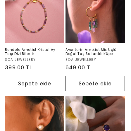
s
i
y
o
Rondela Ametist Kristal Ay
Aventurin Ametist Mix Üçlü
Taşı Dizi Bileklik
Doğal Taş Sallantılı Küpe
n
Satıcı:
Satıcı:
SOA JEWELLERY
SOA JEWELLERY
Normal
399.00 TL
Normal
649.00 TL
:
fiyat
fiyat
Sepete ekle
Sepete ekle