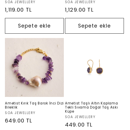
Satıcı:
Satıcı:
SOA JEWELLERY
SOA JEWELLERY
Normal
1,119.00 TL
Normal
1,129.00 TL
fiyat
fiyat
Sepete ekle
Sepete ekle
Ametist Kırık Taş Barok İnci Dizi
Ametist Taşlı Altın Kaplama
Bileklik
Tekli Sıvama Doğal Taş Askı
Küpe
Satıcı:
SOA JEWELLERY
Satıcı:
SOA JEWELLERY
Normal
649.00 TL
Normal
449.00 TL
fiyat