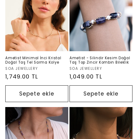
Ametist Minimal İnci Kristal
Ametist - Silindir Kesim Doğal
Doğal Taş Tel Sarma Kolye
Taş Top Zincir Kombin Bileklik
Satıcı:
Satıcı:
SOA JEWELLERY
SOA JEWELLERY
Normal
1,749.00 TL
Normal
1,049.00 TL
fiyat
fiyat
Sepete ekle
Sepete ekle