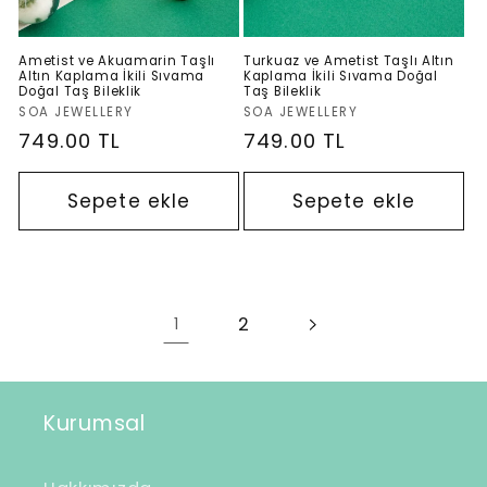
Ametist ve Akuamarin Taşlı
Turkuaz ve Ametist Taşlı Altın
Altın Kaplama İkili Sıvama
Kaplama İkili Sıvama Doğal
Doğal Taş Bileklik
Taş Bileklik
Satıcı:
Satıcı:
SOA JEWELLERY
SOA JEWELLERY
Normal
749.00 TL
Normal
749.00 TL
fiyat
fiyat
Sepete ekle
Sepete ekle
2
1
Kurumsal