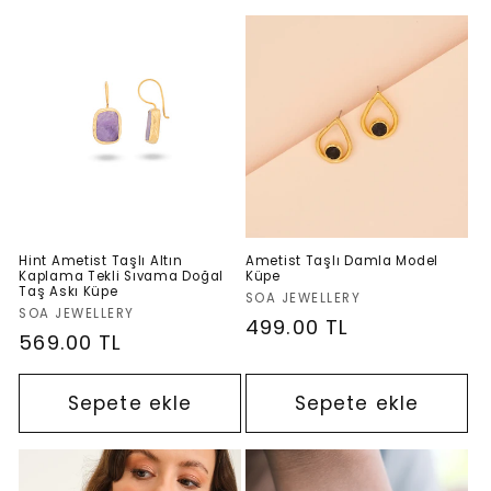
Hint Ametist Taşlı Altın
Ametist Taşlı Damla Model
Kaplama Tekli Sıvama Doğal
Küpe
Taş Askı Küpe
Satıcı:
SOA JEWELLERY
Satıcı:
SOA JEWELLERY
Normal
499.00 TL
Normal
569.00 TL
fiyat
fiyat
Sepete ekle
Sepete ekle