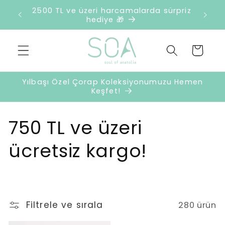
İçeriğe
retsiz
2500 TL ve üzeri harcamalarda sürpriz
atla
hediye 🎁
Sepet
Yılbaşı Özel Çorap Koleksiyonumuzu Hemen
Keşfet!
K
750 TL ve üzeri
o
ücretsiz kargo!
l
e
Filtrele ve sırala
280 ürün
k