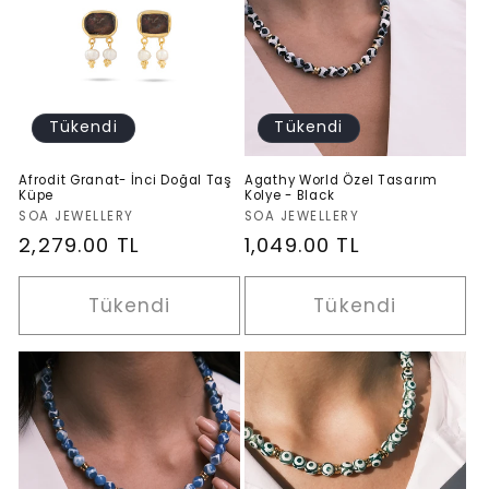
Tükendi
Tükendi
Afrodit Granat- İnci Doğal Taş
Agathy World Özel Tasarım
Küpe
Kolye - Black
Satıcı:
Satıcı:
SOA JEWELLERY
SOA JEWELLERY
Normal
2,279.00 TL
Normal
1,049.00 TL
fiyat
fiyat
Tükendi
Tükendi