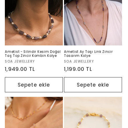
Ametist - Silindir Kesim Doğal
Ametist Ay Taşı Link Zincir
Taş Top Zincir Kombin Kolye
Tasarım Kolye
Satıcı:
Satıcı:
SOA JEWELLERY
SOA JEWELLERY
Normal
1,949.00 TL
Normal
1,199.00 TL
fiyat
fiyat
Sepete ekle
Sepete ekle