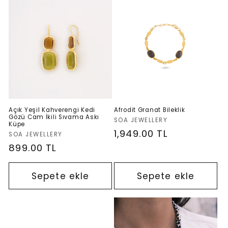
s
i
y
o
n
Açık Yeşil Kahverengi Kedi
Afrodit Granat Bileklik
Gözü Cam İkili Sıvama Askı
Satıcı:
SOA JEWELLERY
Küpe
:
Normal
1,949.00 TL
Satıcı:
SOA JEWELLERY
fiyat
Normal
899.00 TL
fiyat
Sepete ekle
Sepete ekle