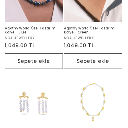
Agathy World Özel Tasarım
Agathy World Özel Tasarım
Kolye - Blue
Kolye - Green
Satıcı:
Satıcı:
SOA JEWELLERY
SOA JEWELLERY
Normal
1,049.00 TL
Normal
1,049.00 TL
fiyat
fiyat
Sepete ekle
Sepete ekle