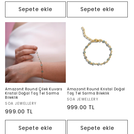
fiyat
fiyat
Sepete ekle
Sepete ekle
Amazonit Round Çilek Kuvars
Amazonit Round Kristal Doğal
Kristal Doğal Taş Tel Sarma
Taş Tel Sarma Bileklik
Bileklik
Satıcı:
SOA JEWELLERY
Satıcı:
SOA JEWELLERY
Normal
999.00 TL
Normal
999.00 TL
fiyat
fiyat
Sepete ekle
Sepete ekle