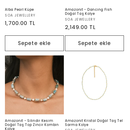
Alba Pearl Küpe
Amazonit - Dancing Fish
Doğal Taş Kolye
Satıcı:
SOA JEWELLERY
Satıcı:
SOA JEWELLERY
Normal
1,700.00 TL
Normal
2,149.00 TL
fiyat
fiyat
Sepete ekle
Sepete ekle
Amazonit - Silindir Kesim
Amazonit Kristal Doğal Taş Tel
Doğal Taş Top Zincir Kombin
Sarma Kolye
Kolye