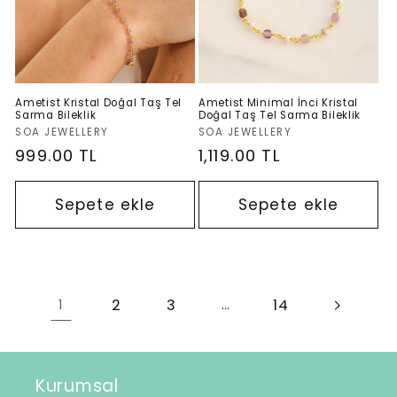
Ametist Kristal Doğal Taş Tel
Ametist Minimal İnci Kristal
Sarma Bileklik
Doğal Taş Tel Sarma Bileklik
Satıcı:
Satıcı:
SOA JEWELLERY
SOA JEWELLERY
Normal
999.00 TL
Normal
1,119.00 TL
fiyat
fiyat
Sepete ekle
Sepete ekle
2
3
14
1
…
Kurumsal