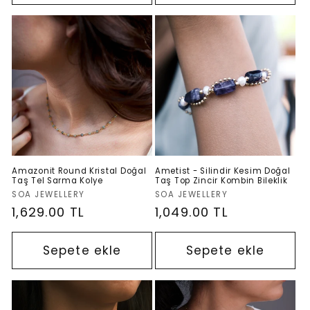
Amazonit Round Kristal Doğal
Ametist - Silindir Kesim Doğal
Taş Tel Sarma Kolye
Taş Top Zincir Kombin Bileklik
Satıcı:
Satıcı:
SOA JEWELLERY
SOA JEWELLERY
Normal
1,629.00 TL
Normal
1,049.00 TL
fiyat
fiyat
Sepete ekle
Sepete ekle