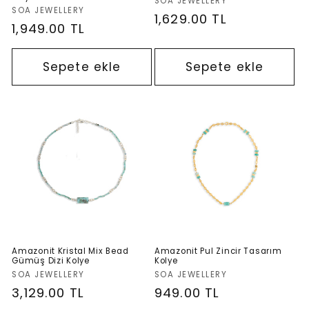
Satıcı:
SOA JEWELLERY
Satıcı:
SOA JEWELLERY
Normal
1,629.00 TL
Normal
1,949.00 TL
fiyat
fiyat
Sepete ekle
Sepete ekle
Amazonit Kristal Mix Bead
Amazonit Pul Zincir Tasarım
Gümüş Dizi Kolye
Kolye
Satıcı:
Satıcı:
SOA JEWELLERY
SOA JEWELLERY
Normal
3,129.00 TL
Normal
949.00 TL